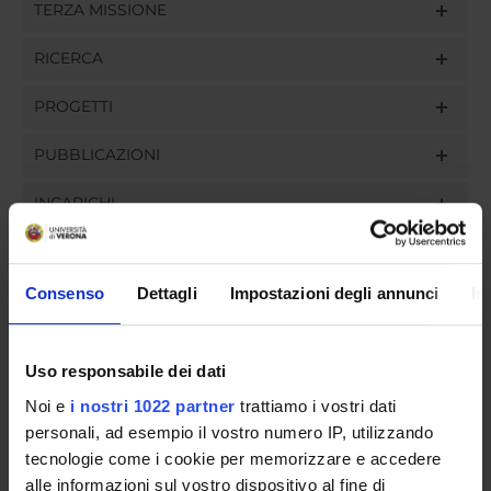
TERZA MISSIONE
RICERCA
PROGETTI
PUBBLICAZIONI
INCARICHI
Consenso
Dettagli
Impostazioni degli annunci
In
ORGANIZZAZIONE
GOVERNANCE
Uso responsabile dei dati
Noi e
i nostri 1022 partner
trattiamo i vostri dati
COMMISSIONI
personali, ad esempio il vostro numero IP, utilizzando
tecnologie come i cookie per memorizzare e accedere
UFFICI E STRUTTURE DI SERVIZIO
alle informazioni sul vostro dispositivo al fine di