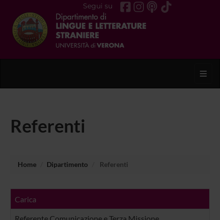
Segui su
Toggl
Referenti
Home
Dipartimento
Referenti
Carica
Referente Comunicazione e Terza Missione