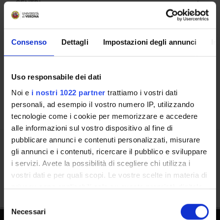
CENTRI
Contatti
Consenso
Dettagli
Impostazioni degli annunci
In
Persone
Luoghi
Calendario
Uso responsabile dei dati
Noi e
i nostri 1022 partner
trattiamo i vostri dati
personali, ad esempio il vostro numero IP, utilizzando
tecnologie come i cookie per memorizzare e accedere
alle informazioni sul vostro dispositivo al fine di
pubblicare annunci e contenuti personalizzati, misurare
gli annunci e i contenuti, ricercare il pubblico e sviluppare
Condividi
i servizi. Avete la possibilità di scegliere chi utilizza i
vostri dati e per quali scopi. Le vostre scelte in materia di
privacy sono applicabili solo su questa proprietà digitale
in cui avete effettuato le vostre scelte. È possibile
Selezione
modificare o revocare il proprio consenso in qualsiasi
Necessari
del