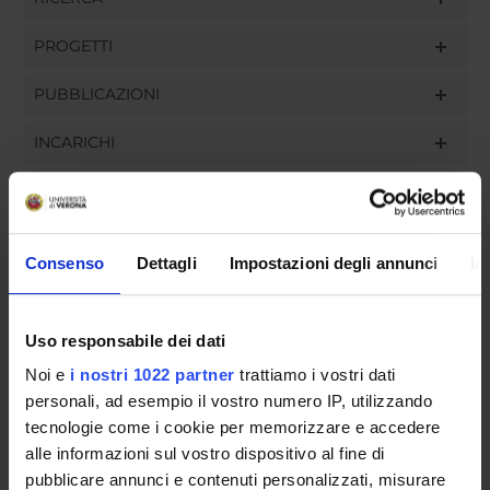
PROGETTI
PUBBLICAZIONI
INCARICHI
ORGANIZZAZIONE
Consenso
Dettagli
Impostazioni degli annunci
In
GOVERNANCE
Uso responsabile dei dati
COMMISSIONI
Noi e
i nostri 1022 partner
trattiamo i vostri dati
personali, ad esempio il vostro numero IP, utilizzando
UFFICI E STRUTTURE DI SERVIZIO
tecnologie come i cookie per memorizzare e accedere
SERVIZI DI SEGRETERIA STUDENTI
alle informazioni sul vostro dispositivo al fine di
pubblicare annunci e contenuti personalizzati, misurare