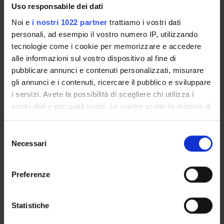
Uso responsabile dei dati
Noi e
i nostri 1022 partner
trattiamo i vostri dati
personali, ad esempio il vostro numero IP, utilizzando
ORGANIZZAZIONE
tecnologie come i cookie per memorizzare e accedere
alle informazioni sul vostro dispositivo al fine di
GOVERNANCE
pubblicare annunci e contenuti personalizzati, misurare
gli annunci e i contenuti, ricercare il pubblico e sviluppare
COMMISSIONI
i servizi. Avete la possibilità di scegliere chi utilizza i
vostri dati e per quali scopi. Le vostre scelte in materia di
UFFICI E STRUTTURE DI SERVIZIO
privacy sono applicabili solo su questa proprietà digitale
in cui avete effettuato le vostre scelte. È possibile
SERVIZI DI SEGRETERIA STUDENTI
Selezione
modificare o revocare il proprio consenso in qualsiasi
Necessari
del
momento dalla Dichiarazione sui cookie o facendo clic
consenso
STRUTTURE DEL DIPARTIMENTO
sull'icona di attivazione della privacy.
Preferenze
BIBLIOTECHE
Con il tuo consenso, vorremmo anche:
CENTRI
raccogliere informazioni sulla tua posizione
Statistiche
geografica, con un'approssimazione di qualche