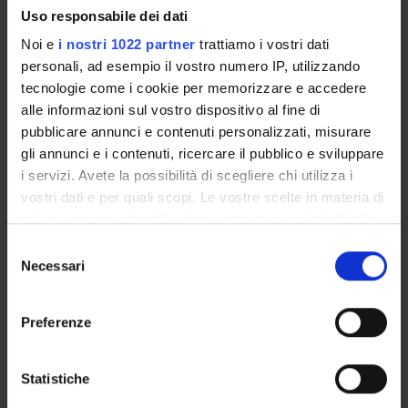
Uso responsabile dei dati
Noi e
i nostri 1022 partner
trattiamo i vostri dati
personali, ad esempio il vostro numero IP, utilizzando
tecnologie come i cookie per memorizzare e accedere
ORGANIZZAZIONE
alle informazioni sul vostro dispositivo al fine di
GOVERNANCE
pubblicare annunci e contenuti personalizzati, misurare
gli annunci e i contenuti, ricercare il pubblico e sviluppare
COMMISSIONI
i servizi. Avete la possibilità di scegliere chi utilizza i
vostri dati e per quali scopi. Le vostre scelte in materia di
UFFICI E STRUTTURE DI SERVIZIO
privacy sono applicabili solo su questa proprietà digitale
in cui avete effettuato le vostre scelte. È possibile
Selezione
SERVIZI DI SEGRETERIA STUDENTI
modificare o revocare il proprio consenso in qualsiasi
Necessari
del
momento dalla Dichiarazione sui cookie o facendo clic
consenso
STRUTTURE DEL DIPARTIMENTO
sull'icona di attivazione della privacy.
Preferenze
BIBLIOTECHE
Con il tuo consenso, vorremmo anche:
CENTRI
raccogliere informazioni sulla tua posizione
Statistiche
geografica, con un'approssimazione di qualche