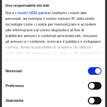
Uso responsabile dei dati
Noi e
i nostri 1022 partner
trattiamo i vostri dati
personali, ad esempio il vostro numero IP, utilizzando
tecnologie come i cookie per memorizzare e accedere
ORGANIZZAZIONE
alle informazioni sul vostro dispositivo al fine di
pubblicare annunci e contenuti personalizzati, misurare
GOVERNANCE
gli annunci e i contenuti, ricercare il pubblico e sviluppare
COMMISSIONI
i servizi. Avete la possibilità di scegliere chi utilizza i
vostri dati e per quali scopi. Le vostre scelte in materia di
UFFICI E STRUTTURE DI SERVIZIO
privacy sono applicabili solo su questa proprietà digitale
in cui avete effettuato le vostre scelte. È possibile
Selezione
SERVIZI DI SEGRETERIA STUDENTI
modificare o revocare il proprio consenso in qualsiasi
Necessari
del
momento dalla Dichiarazione sui cookie o facendo clic
consenso
STRUTTURE DEL DIPARTIMENTO
sull'icona di attivazione della privacy.
Preferenze
BIBLIOTECHE
Con il tuo consenso, vorremmo anche:
raccogliere informazioni sulla tua posizione
Statistiche
CENTRI
geografica, con un'approssimazione di qualche