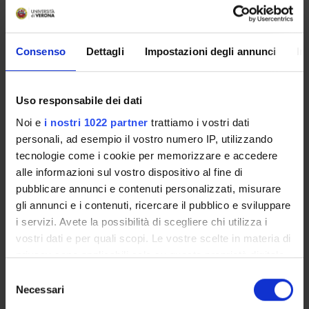
Overview
Enrolment Policy
Consenso
Dettagli
Impostazioni degli annunci
In
Prepare for your admissions tests with Univr
ENTRY REQUIREMENTS (OFA)
Courses
Uso responsabile dei dati
Academic Calendar
Noi e
i nostri 1022 partner
trattiamo i vostri dati
Lesson timetable
personali, ad esempio il vostro numero IP, utilizzando
Degree Programme
tecnologie come i cookie per memorizzare e accedere
Exam calendar
alle informazioni sul vostro dispositivo al fine di
Notices
pubblicare annunci e contenuti personalizzati, misurare
Governing bodies
gli annunci e i contenuti, ricercare il pubblico e sviluppare
Faculty staff
i servizi. Avete la possibilità di scegliere chi utilizza i
Scholarships and Grants
vostri dati e per quali scopi. Le vostre scelte in materia di
Housing service
privacy sono applicabili solo su questa proprietà digitale
in cui avete effettuato le vostre scelte. È possibile
Documents
Selezione
modificare o revocare il proprio consenso in qualsiasi
Necessari
del
momento dalla Dichiarazione sui cookie o facendo clic
consenso