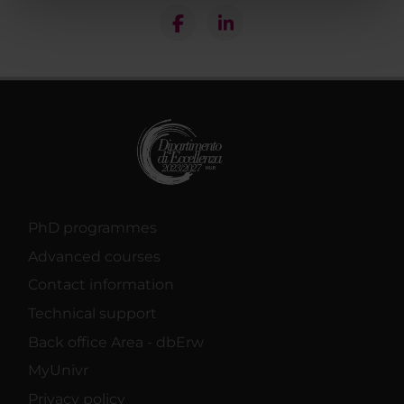
nostri partner che si occupano di analisi dei dati web,
pubblicità e social media, i quali potrebbero combinarle
con altre informazioni che hai fornito loro o che hanno
raccolto dal tuo utilizzo dei loro servizi.
PhD programmes
Advanced courses
Contact information
Technical support
Back office Area - dbErw
MyUnivr
Privacy policy