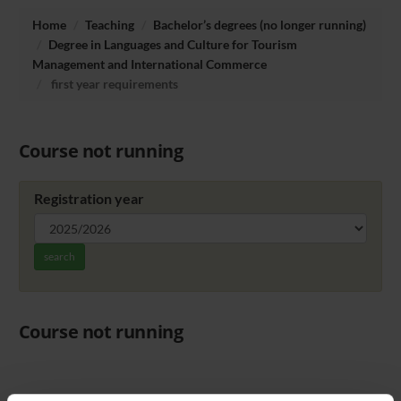
Home
Teaching
Bachelor’s degrees (no longer running)
Degree in Languages and Culture for Tourism
Management and International Commerce
first year requirements
Course not running
Registration year
search
Course not running