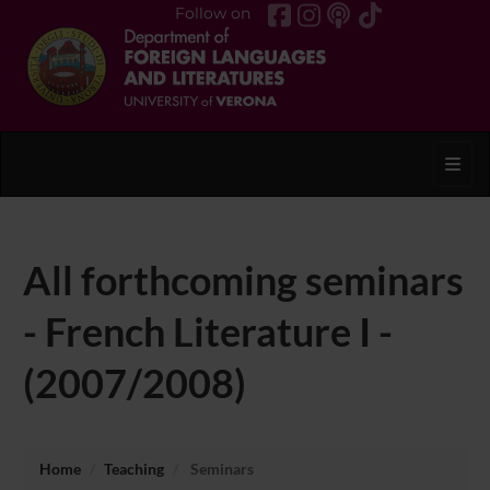
Follow on
Toggl
All forthcoming seminars
- French Literature I -
(2007/2008)
Home
Teaching
Seminars