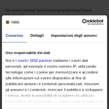
No recent seminar found relating to teaching French
Literature I.
Consenso
Dettagli
Impostazioni degli annunci
In
STUDYING
COURSES
Uso responsabile dei dati
PHD PROGRAMMES AND POSTGRADUATE
Noi e
i nostri 1022 partner
trattiamo i vostri dati
COURSES
personali, ad esempio il vostro numero IP, utilizzando
tecnologie come i cookie per memorizzare e accedere
Contacts
alle informazioni sul vostro dispositivo al fine di
People
pubblicare annunci e contenuti personalizzati, misurare
gli annunci e i contenuti, ricercare il pubblico e sviluppare
Places
i servizi. Avete la possibilità di scegliere chi utilizza i
Calendar
vostri dati e per quali scopi. Le vostre scelte in materia di
privacy sono applicabili solo su questa proprietà digitale