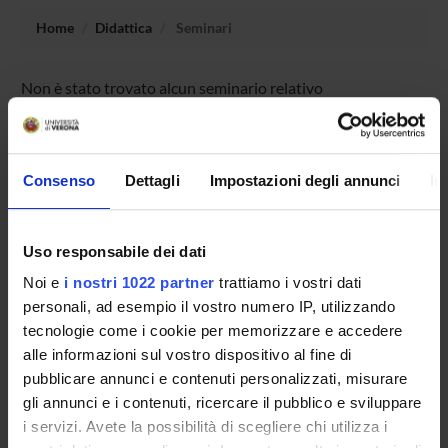
Home
Didattica
Seminari
Non è stato trovato alcun seminario relativo
all'insegnamento Digital project in literature and philology.
Consenso
Dettagli
Impostazioni degli annunci
In
OFFERTA FORMATIVA
CORSI DI STUDIO
Uso responsabile dei dati
Noi e
i nostri 1022 partner
trattiamo i vostri dati
DOTTORATI DI RICERCA E FORMAZIONE
SUPERIORE
personali, ad esempio il vostro numero IP, utilizzando
tecnologie come i cookie per memorizzare e accedere
alle informazioni sul vostro dispositivo al fine di
Contatti
pubblicare annunci e contenuti personalizzati, misurare
Persone
gli annunci e i contenuti, ricercare il pubblico e sviluppare
Luoghi
i servizi. Avete la possibilità di scegliere chi utilizza i