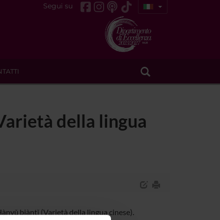
Segui su
TATTI
arietà della lingua
ǔ biàntǐ (Varietà della lingua cinese).