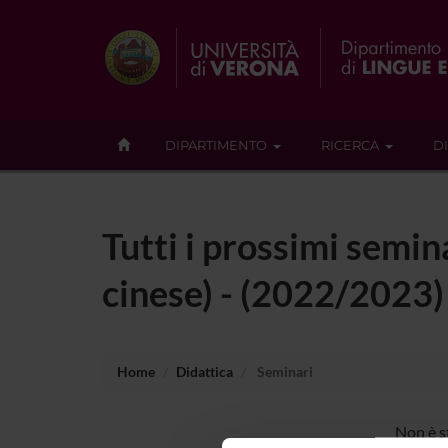
DIPARTIMENTO
RICERCA
D
Tutti i prossimi semi
cinese) - (2022/2023)
Home
Didattica
Seminari
Non è s