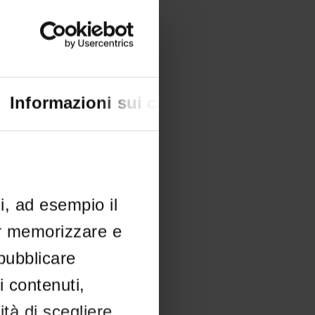
Informazioni sui cookie
li, ad esempio il
er memorizzare e
 pubblicare
i contenuti,
ità di scegliere