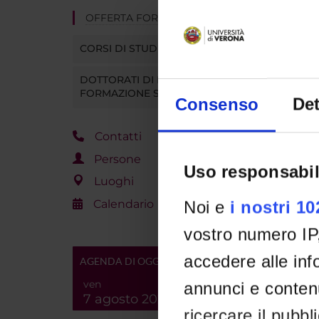
OFFERTA FORMATIVA
CORSI DI STUDIO
DOTTORATI DI RICERCA E
FORMAZIONE SUPERIORE
Consenso
Det
Contatti
Persone
Uso responsabil
Luoghi
Calendario
Noi e
i nostri 1
vostro numero IP
accedere alle info
AGENDA DI OGGI
ven
annunci e contenu
7 agosto 2026
ricercare il pubbl