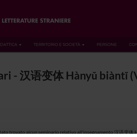
IDATTICA
TERRITORIO E SOCIETÀ
PERSONE
CON
nari - 汉语变体 Hànyǔ biàntǐ (V
tato trovato alcun seminario relativo all'insegnamento 汉语变体 Hàny