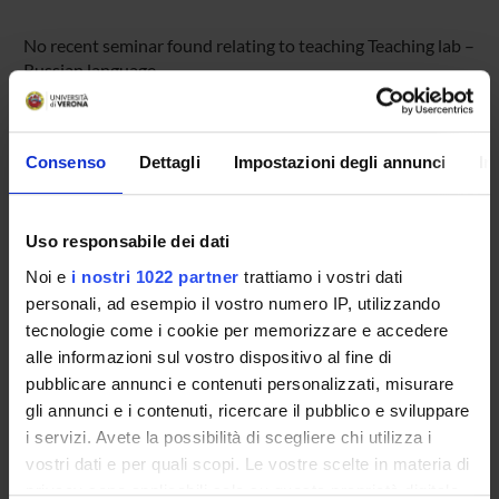
No recent seminar found relating to teaching Teaching lab –
Russian language.
Consenso
Dettagli
Impostazioni degli annunci
In
STUDYING
COURSES
Uso responsabile dei dati
PHD PROGRAMMES AND POSTGRADUATE
Noi e
i nostri 1022 partner
trattiamo i vostri dati
COURSES
personali, ad esempio il vostro numero IP, utilizzando
tecnologie come i cookie per memorizzare e accedere
Contacts
alle informazioni sul vostro dispositivo al fine di
People
pubblicare annunci e contenuti personalizzati, misurare
gli annunci e i contenuti, ricercare il pubblico e sviluppare
Places
i servizi. Avete la possibilità di scegliere chi utilizza i
Calendar
vostri dati e per quali scopi. Le vostre scelte in materia di
privacy sono applicabili solo su questa proprietà digitale