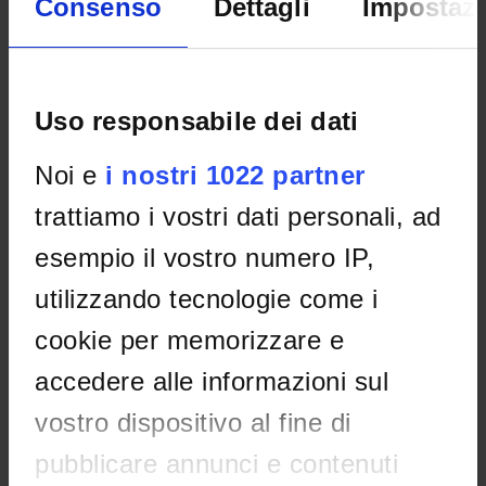
Consenso
Dettagli
Impostazi
Non è stato trovato alcun seminario relativo
all'insegnamento Deutsche Literatur 2.
Uso responsabile dei dati
OFFERTA FORMATIVA
Noi e
i nostri 1022 partner
trattiamo i vostri dati personali, ad
CORSI DI STUDIO
esempio il vostro numero IP,
DOTTORATI DI RICERCA E FORMAZIONE
SUPERIORE
utilizzando tecnologie come i
Contatti
cookie per memorizzare e
Persone
accedere alle informazioni sul
Luoghi
vostro dispositivo al fine di
Calendario
pubblicare annunci e contenuti