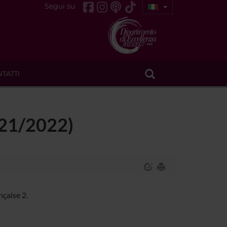
Segui su
TATTI
2021/2022)
çaise 2.