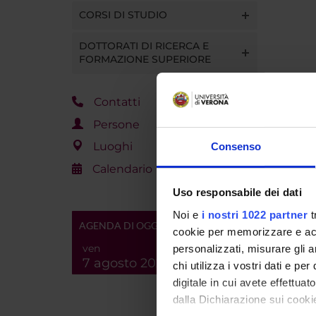
CORSI DI STUDIO
DOTTORATI DI RICERCA E
FORMAZIONE SUPERIORE
Contatti
Persone
Luoghi
Consenso
Calendario
Uso responsabile dei dati
Noi e
i nostri 1022 partner
t
AGENDA DI OGGI
cookie per memorizzare e acce
ven
personalizzati, misurare gli an
7 agosto 2026
chi utilizza i vostri dati e pe
digitale in cui avete effettua
dalla Dichiarazione sui cookie