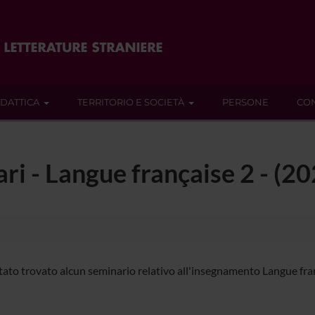
IDATTICA
TERRITORIO E SOCIETÀ
PERSONE
CON
ari - Langue française 2 - (
tato trovato alcun seminario relativo all'insegnamento Langue fran