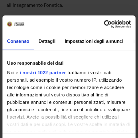
all'insegnamento Fonetica.
OFFERTA FORMATIVA
Consenso
Dettagli
Impostazioni degli annunci
In
CORSI DI STUDIO
DOTTORATI DI RICERCA E FORMAZIONE
Uso responsabile dei dati
SUPERIORE
Noi e
i nostri 1022 partner
trattiamo i vostri dati
personali, ad esempio il vostro numero IP, utilizzando
Contatti
tecnologie come i cookie per memorizzare e accedere
Persone
alle informazioni sul vostro dispositivo al fine di
Luoghi
pubblicare annunci e contenuti personalizzati, misurare
gli annunci e i contenuti, ricercare il pubblico e sviluppare
Calendario
i servizi. Avete la possibilità di scegliere chi utilizza i
vostri dati e per quali scopi. Le vostre scelte in materia di
privacy sono applicabili solo su questa proprietà digitale