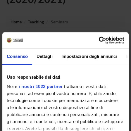
Home
Teaching
Seminars
No recent seminar found relating to teaching History of the
French language /Storia della lingua francese 2.
Consenso
Dettagli
Impostazioni degli annunci
In
STUDYING
Uso responsabile dei dati
COURSES
Noi e
i nostri 1022 partner
trattiamo i vostri dati
personali, ad esempio il vostro numero IP, utilizzando
PHD PROGRAMMES AND POSTGRADUATE
tecnologie come i cookie per memorizzare e accedere
COURSES
alle informazioni sul vostro dispositivo al fine di
pubblicare annunci e contenuti personalizzati, misurare
Contacts
gli annunci e i contenuti, ricercare il pubblico e sviluppare
People
i servizi. Avete la possibilità di scegliere chi utilizza i