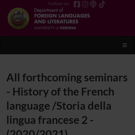
Follow on
Toggl
All forthcoming seminars
- History of the French
language /Storia della
lingua francese 2 -
(2020/2021)