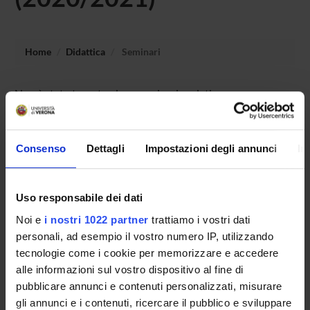
Home
Didattica
Seminari
Non è stato trovato alcun seminario relativo
all'insegnamento Varietäten des Deutschen 2: Tourismus
und Handel.
Consenso
Dettagli
Impostazioni degli annunci
In
OFFERTA FORMATIVA
Uso responsabile dei dati
CORSI DI STUDIO
Noi e
i nostri 1022 partner
trattiamo i vostri dati
personali, ad esempio il vostro numero IP, utilizzando
DOTTORATI DI RICERCA E FORMAZIONE
tecnologie come i cookie per memorizzare e accedere
SUPERIORE
alle informazioni sul vostro dispositivo al fine di
pubblicare annunci e contenuti personalizzati, misurare
Contatti
gli annunci e i contenuti, ricercare il pubblico e sviluppare