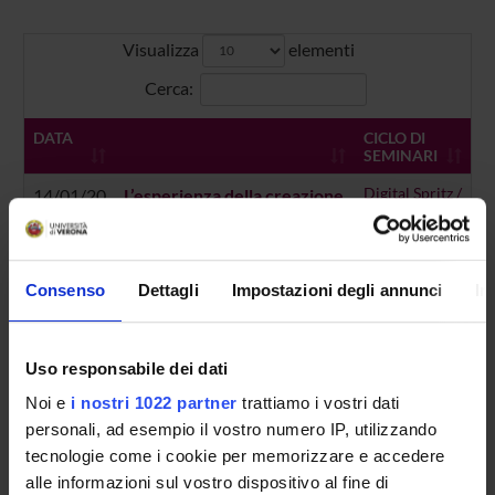
Visualizza
elementi
Cerca:
DATA
CICLO DI
SEMINARI
14/01/20
L’esperienza della creazione
Digital Spritz /
Spritz Digitali
di Calderón Digital (Base de
datos, argumentos y
motivos del teatro de
Consenso
Dettagli
Impostazioni degli annunci
In
Calderón)
Orario:
h 17:00 fino alle 19.00 |
Relatore:
Fausta Antonucci
(Università di Roma Tre)
Uso responsabile dei dati
Noi e
i nostri 1022 partner
trattiamo i vostri dati
personali, ad esempio il vostro numero IP, utilizzando
Vista da 1 a 1 di 1 elementi
tecnologie come i cookie per memorizzare e accedere
Precedente
1
Successivo
alle informazioni sul vostro dispositivo al fine di