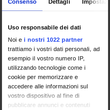
Consenso
Dettagli
Impostazi
Non è stato trovato alcun seminario relativo
all'insegnamento Pусский язык 3 (Lingua russa 3).
Uso responsabile dei dati
OFFERTA FORMATIVA
Noi e
i nostri 1022 partner
trattiamo i vostri dati personali, ad
CORSI DI STUDIO
esempio il vostro numero IP,
DOTTORATI DI RICERCA E FORMAZIONE
SUPERIORE
utilizzando tecnologie come i
Contatti
cookie per memorizzare e
Persone
accedere alle informazioni sul
Luoghi
vostro dispositivo al fine di
Calendario
pubblicare annunci e contenuti