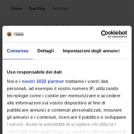
Home
Teaching
Seminars
No recent seminar found relating to teaching Introduction
to Germanic Philology .
Consenso
Dettagli
Impostazioni degli annunci
In
STUDYING
Uso responsabile dei dati
COURSES
Noi e
i nostri 1022 partner
trattiamo i vostri dati
PHD PROGRAMMES AND POSTGRADUATE
personali, ad esempio il vostro numero IP, utilizzando
COURSES
tecnologie come i cookie per memorizzare e accedere
alle informazioni sul vostro dispositivo al fine di
Contacts
pubblicare annunci e contenuti personalizzati, misurare
People
gli annunci e i contenuti, ricercare il pubblico e sviluppare
i servizi. Avete la possibilità di scegliere chi utilizza i
Places
vostri dati e per quali scopi. Le vostre scelte in materia di