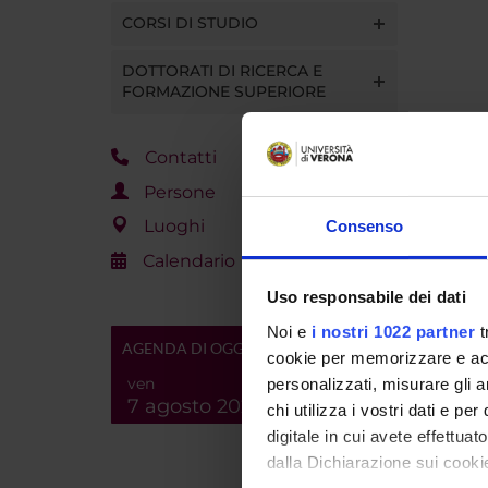
CORSI DI STUDIO
DOTTORATI DI RICERCA E
FORMAZIONE SUPERIORE
Contatti
Persone
Luoghi
Consenso
Calendario
Uso responsabile dei dati
Noi e
i nostri 1022 partner
t
AGENDA DI OGGI
cookie per memorizzare e acce
ven
personalizzati, misurare gli an
7 agosto 2026
chi utilizza i vostri dati e pe
digitale in cui avete effettua
dalla Dichiarazione sui cookie