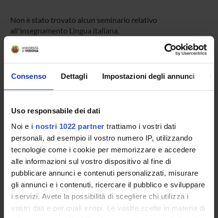
Non è stato trovato alcun seminario relativo
all'insegnamento Lingua italiana.
OFFERTA FORMATIVA
Consenso
Dettagli
Impostazioni degli annunci
In
CORSI DI STUDIO
Uso responsabile dei dati
DOTTORATI DI RICERCA E FORMAZIONE
SUPERIORE
Noi e
i nostri 1022 partner
trattiamo i vostri dati
personali, ad esempio il vostro numero IP, utilizzando
tecnologie come i cookie per memorizzare e accedere
Contatti
alle informazioni sul vostro dispositivo al fine di
Persone
pubblicare annunci e contenuti personalizzati, misurare
Luoghi
gli annunci e i contenuti, ricercare il pubblico e sviluppare
i servizi. Avete la possibilità di scegliere chi utilizza i
Calendario
vostri dati e per quali scopi. Le vostre scelte in materia di