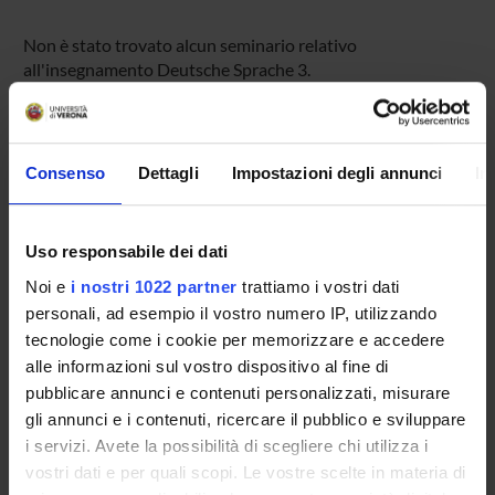
Non è stato trovato alcun seminario relativo
all'insegnamento Deutsche Sprache 3.
OFFERTA FORMATIVA
Consenso
Dettagli
Impostazioni degli annunci
In
CORSI DI STUDIO
Uso responsabile dei dati
DOTTORATI DI RICERCA E FORMAZIONE
SUPERIORE
Noi e
i nostri 1022 partner
trattiamo i vostri dati
personali, ad esempio il vostro numero IP, utilizzando
tecnologie come i cookie per memorizzare e accedere
Contatti
alle informazioni sul vostro dispositivo al fine di
Persone
pubblicare annunci e contenuti personalizzati, misurare
Luoghi
gli annunci e i contenuti, ricercare il pubblico e sviluppare
i servizi. Avete la possibilità di scegliere chi utilizza i
Calendario
vostri dati e per quali scopi. Le vostre scelte in materia di