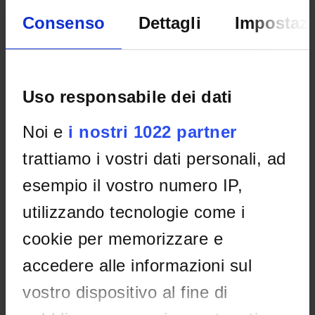
Consenso
Dettagli
Impostazi
Home
Teaching
Seminars
Uso responsabile dei dati
No recent seminar found relating to teaching Tourist-
economic geography and regional organization.
Noi e
i nostri 1022 partner
trattiamo i vostri dati personali, ad
STUDYING
esempio il vostro numero IP,
COURSES
utilizzando tecnologie come i
PHD PROGRAMMES AND POSTGRADUATE COURSES
cookie per memorizzare e
accedere alle informazioni sul
Contacts
vostro dispositivo al fine di
People
Places