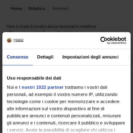
Home
Didattica
Seminari
Non è stato trovato alcun seminario relativo
all'insegnamento Geografia del turismo e organizzazione
del territorio.
Consenso
Dettagli
Impostazioni degli annunci
In
OFFERTA FORMATIVA
Uso responsabile dei dati
CORSI DI STUDIO
Noi e
i nostri 1022 partner
trattiamo i vostri dati
DOTTORATI DI RICERCA E FORMAZIONE
personali, ad esempio il vostro numero IP, utilizzando
SUPERIORE
tecnologie come i cookie per memorizzare e accedere
alle informazioni sul vostro dispositivo al fine di
Contatti
pubblicare annunci e contenuti personalizzati, misurare
Persone
gli annunci e i contenuti, ricercare il pubblico e sviluppare
i servizi. Avete la possibilità di scegliere chi utilizza i
Luoghi