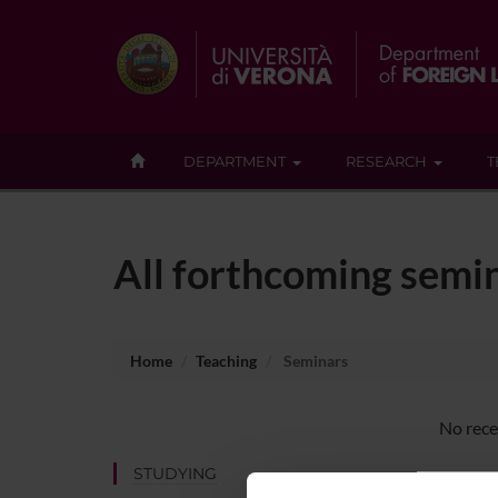
DEPARTMENT
RESEARCH
T
All forthcoming semina
Home
Teaching
Seminars
No recen
STUDYING