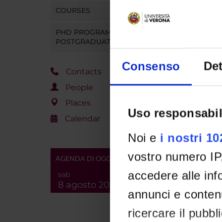
COURSES
PHD PROGRAMMES AND
POSTGRADUATE COURSES
Consenso
Det
Contacts
People
Places
Uso responsabil
Calendar
Noi e
i nostri 1
vostro numero IP
AGENDA DI OGGI
accedere alle info
sab
8 agosto 2026
annunci e contenu
ricercare il pubbl