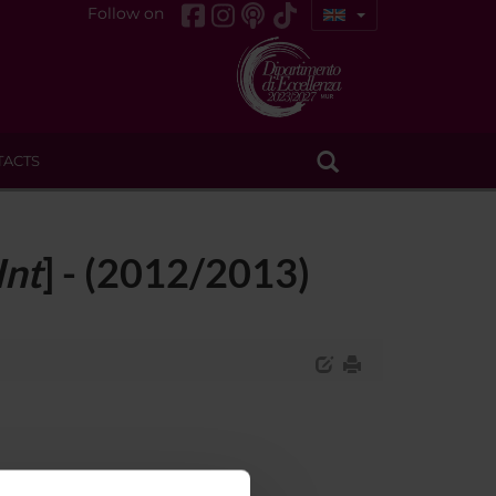
Follow on
TACTS
Int
] - (2012/2013)