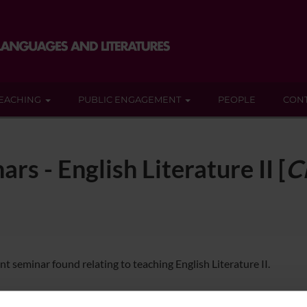
EACHING
PUBLIC ENGAGEMENT
PEOPLE
CON
rs - English Literature II [
C
t seminar found relating to teaching English Literature II.