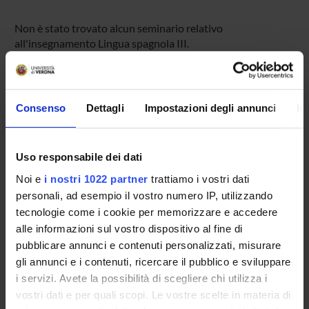
Non è stato trovato alcun seminario relativo
all'insegnamento Lingua spagnola III.
OFFERTA FORMATIVA
Consenso
Dettagli
Impostazioni degli annunci
In
CORSI DI STUDIO
Uso responsabile dei dati
DOTTORATI DI RICERCA E FORMAZIONE
SUPERIORE
Noi e
i nostri 1022 partner
trattiamo i vostri dati
personali, ad esempio il vostro numero IP, utilizzando
tecnologie come i cookie per memorizzare e accedere
Contatti
alle informazioni sul vostro dispositivo al fine di
Persone
pubblicare annunci e contenuti personalizzati, misurare
Luoghi
gli annunci e i contenuti, ricercare il pubblico e sviluppare
i servizi. Avete la possibilità di scegliere chi utilizza i
Calendario
vostri dati e per quali scopi. Le vostre scelte in materia di