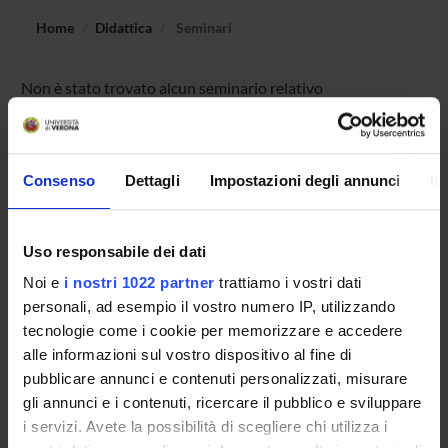
Home
Didattica
Seminari
Non è stato trovato alcun seminario relativo
all'insegnamento Istituzioni di diritto commerciale.
Consenso
Dettagli
Impostazioni degli annunci
In
OFFERTA FORMATIVA
CORSI DI STUDIO
Uso responsabile dei dati
Noi e
i nostri 1022 partner
trattiamo i vostri dati
DOTTORATI DI RICERCA E FORMAZIONE
SUPERIORE
personali, ad esempio il vostro numero IP, utilizzando
tecnologie come i cookie per memorizzare e accedere
alle informazioni sul vostro dispositivo al fine di
Contatti
pubblicare annunci e contenuti personalizzati, misurare
Persone
gli annunci e i contenuti, ricercare il pubblico e sviluppare
Luoghi
i servizi. Avete la possibilità di scegliere chi utilizza i