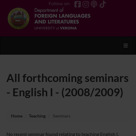
Follow on
Toggl
All forthcoming seminars
- English I - (2008/2009)
Home
Teaching
Seminars
No recent seminar found relating to teaching English I.