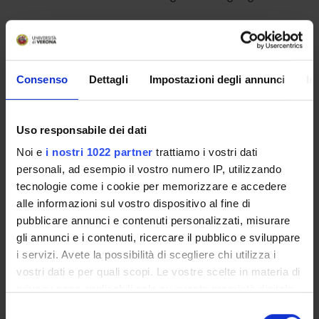
STUDYING
Consenso
Dettagli
Impostazioni degli annunci
In
COURSES
PHD PROGRAMMES AND POSTGRADUATE
Uso responsabile dei dati
COURSES
Noi e
i nostri 1022 partner
trattiamo i vostri dati
personali, ad esempio il vostro numero IP, utilizzando
Contacts
tecnologie come i cookie per memorizzare e accedere
People
alle informazioni sul vostro dispositivo al fine di
Places
pubblicare annunci e contenuti personalizzati, misurare
gli annunci e i contenuti, ricercare il pubblico e sviluppare
Calendar
i servizi. Avete la possibilità di scegliere chi utilizza i
vostri dati e per quali scopi. Le vostre scelte in materia di
privacy sono applicabili solo su questa proprietà digitale
in cui avete effettuato le vostre scelte. È possibile
Selezione