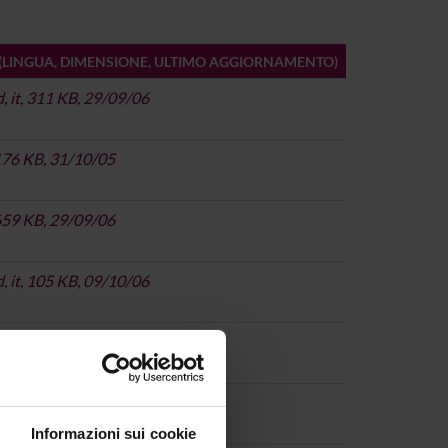
(LINGUA, DIMENSIONE, ULTIMO AGGIORNAMENTO)
 it, 311 KB, 29/09/06
 176 KB, 31/10/05
 659 KB, 29/09/06
 it, 105 KB, 09/10/06
 it, 2142 KB, 02/10/07
 it, 344 KB, 02/10/07
Informazioni sui cookie