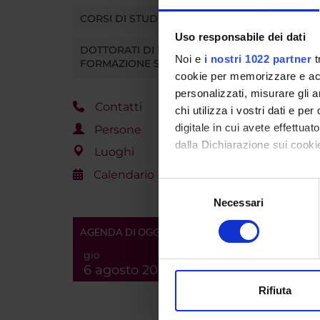
Mutuaz
CORSI DI STUDIO
Uso responsabile dei dati
DOTTORATI DI RICERCA E
Noi e
i nostri 1022 partner
t
FORMAZIONE SUPERIORE
cookie per memorizzare e acce
personalizzati, misurare gli an
Contatti
chi utilizza i vostri dati e pe
digitale in cui avete effettua
Persone
dalla Dichiarazione sui cookie
Luoghi
Calendario
Con il tuo consenso, vorrem
Selezione
raccogliere informazi
Necessari
del
Identificare il tuo di
consenso
AGENDA DI OGGI
digitali).
Approfondisci come vengono el
gio
6 agosto 2026
modificare o ritirare il tuo 
Rifiuta
Utilizziamo i cookie per perso