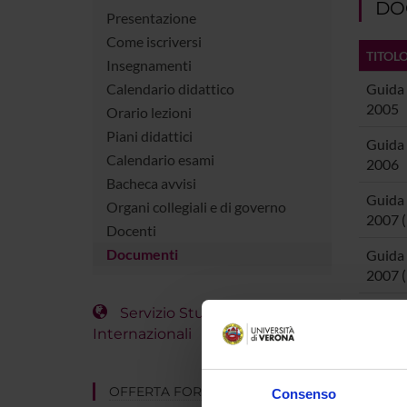
DO
Presentazione
Come iscriversi
TITOL
Insegnamenti
Calendario didattico
Guida 
2005
Orario lezioni
Piani didattici
Guida 
Calendario esami
2006
Bacheca avvisi
Guida 
Organi collegiali e di governo
2007 (
Docenti
Documenti
Guida 
2007 
Guida 
Servizio Studenti
2008 (
Internazionali
Guida 
(Prog
OFFERTA FORMATIVA
Consenso