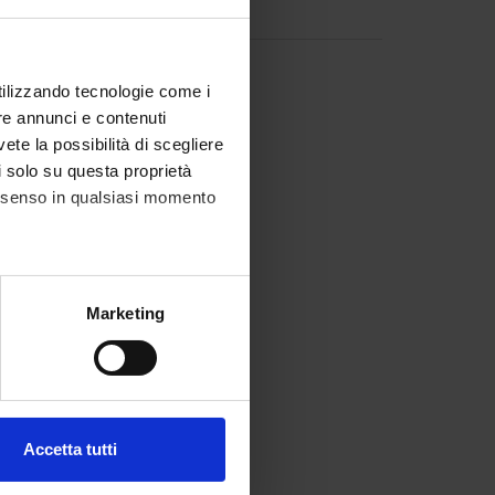
excel, it, 23 KB, 02/10/08
utilizzando tecnologie come i
re annunci e contenuti
vete la possibilità di scegliere
li solo su questa proprietà
consenso in qualsiasi momento
alche metro,
Marketing
e specifiche (impronte
ezione dettagli
. Puoi
Accetta tutti
l media e per analizzare il