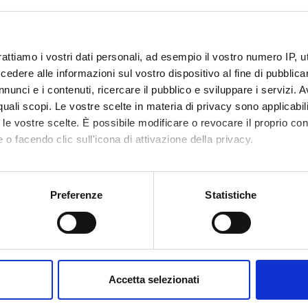
ioni LS 42
vnd.ms-
rattiamo i vostri dati personali, ad esempio il vostro numero IP, 
dere alle informazioni sul vostro dispositivo al fine di pubblica
nunci e i contenuti, ricercare il pubblico e sviluppare i servizi. A
r quali scopi. Le vostre scelte in materia di privacy sono applicabi
to le vostre scelte. È possibile modificare o revocare il proprio 
 o facendo clic sull'icona di attivazione della privacy.
mo anche:
oni sulla tua posizione geografica, con un'approssimazione di qu
Preferenze
Statistiche
spositivo, scansionandolo attivamente alla ricerca di caratteristich
aborati i tuoi dati personali e imposta le tue preferenze nella
s
consenso in qualsiasi momento dalla Dichiarazione sui cookie.
Accetta selezionati
nalizzare contenuti ed annunci, per fornire funzionalità dei socia