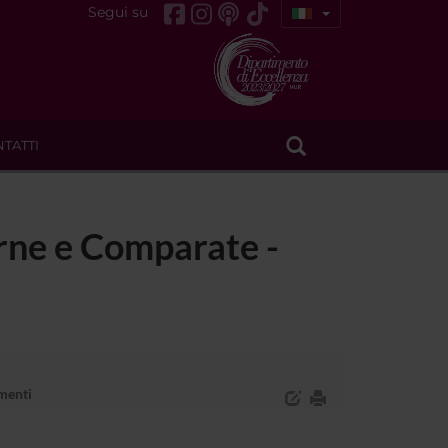
Segui su
TATTI
erne e Comparate -
enti