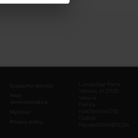
ostri partner che si occupano
azioni che hai fornito loro o
Lungadige Porta
Supporto tecnico
Vittoria, 41 37129
Area
Verona
Amministrativa
Partita
IVA01541040232
MyUnivr
Codice
Privacy policy
Fiscale93009870234