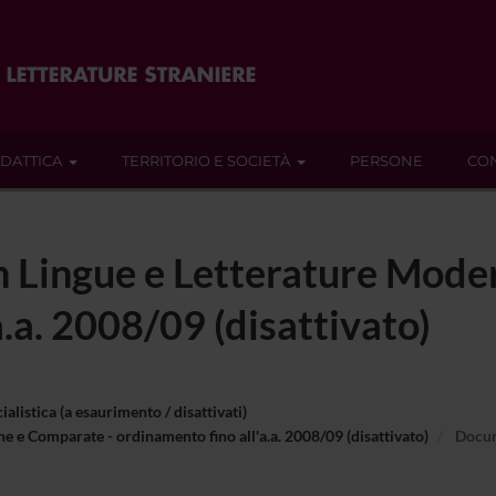
IDATTICA
TERRITORIO E SOCIETÀ
PERSONE
CON
in Lingue e Letterature Mod
.a. 2008/09 (disattivato)
ialistica (a esaurimento / disattivati)
ne e Comparate - ordinamento fino all'a.a. 2008/09 (disattivato)
Docum