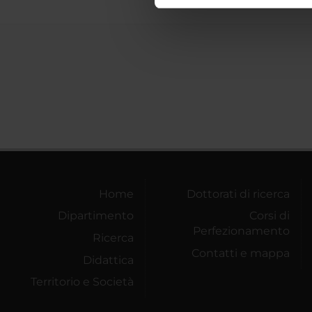
nostro traffico. Condividiamo 
di analisi dei dati web, pubbl
che hanno raccolto dal tuo uti
Home
Dottorati di ricerca
Dipartimento
Corsi di
Perfezionamento
Ricerca
Contatti e mappa
Didattica
Territorio e Società