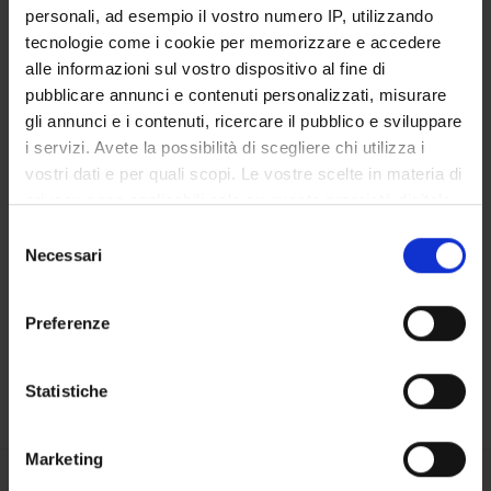
personali, ad esempio il vostro numero IP, utilizzando
tecnologie come i cookie per memorizzare e accedere
STUDYING
alle informazioni sul vostro dispositivo al fine di
pubblicare annunci e contenuti personalizzati, misurare
COURSES
gli annunci e i contenuti, ricercare il pubblico e sviluppare
PHD PROGRAMMES AND POSTGRADUATE
i servizi. Avete la possibilità di scegliere chi utilizza i
COURSES
vostri dati e per quali scopi. Le vostre scelte in materia di
privacy sono applicabili solo su questa proprietà digitale
Contacts
in cui avete effettuato le vostre scelte. È possibile
Selezione
modificare o revocare il proprio consenso in qualsiasi
Necessari
People
del
momento dalla Dichiarazione sui cookie o facendo clic
consenso
Places
sull'icona di attivazione della privacy.
Preferenze
Calendar
Con il tuo consenso, vorremmo anche:
raccogliere informazioni sulla tua posizione
Statistiche
geografica, con un'approssimazione di qualche
metro,
Marketing
Identificare il tuo dispositivo, scansionandolo