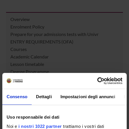
Overview
Enrolment Policy
Prepare for your admissions tests with Univr
ENTRY REQUIREMENTS (OFA)
Courses
Academic Calendar
Lesson timetable
Degree Programme
Exam calendar
Notices
Governing bodies
Consenso
Dettagli
Impostazioni degli annunci
In
Faculty staff
Scholarships and Grants
Housing service
Uso responsabile dei dati
Documents
Noi e
i nostri 1022 partner
trattiamo i vostri dati