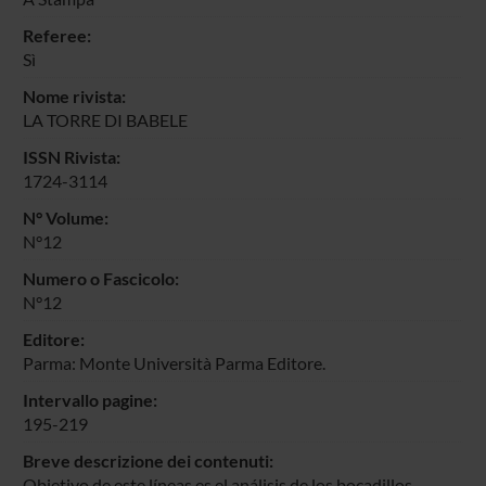
Referee:
Sì
Nome rivista:
LA TORRE DI BABELE
ISSN Rivista:
1724-3114
N° Volume:
N°12
Numero o Fascicolo:
N°12
Editore:
Parma: Monte Università Parma Editore.
Intervallo pagine:
195-219
Breve descrizione dei contenuti:
Objetivo de este líneas es el análisis de los bocadillos,