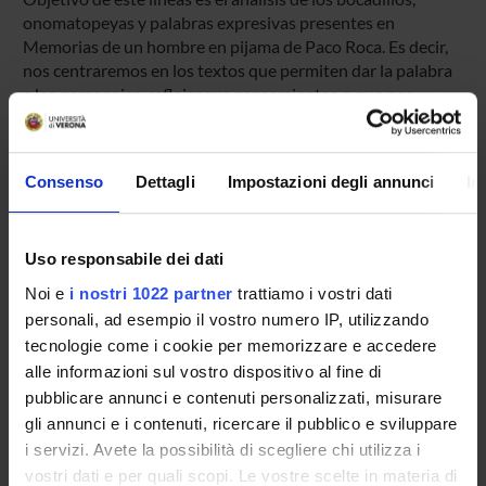
onomatopeyas y palabras expresivas presentes en
Memorias de un hombre en pijama de Paco Roca. Es decir,
nos centraremos en los textos que permiten dar la palabra
a los personajes, reflejar sus pensamientos o que nos
muestran los sonidos que emiten. Así pues, a través de una
serie de ejemplos extraídos del texto origen (TO) y de
Memorie di un uomo in pigiama, analizaremos si las
Consenso
Dettagli
Impostazioni degli annunci
In
soluciones adoptadas por el traductor respetan el original y
ofrecen una reproducción adecuada del registro oral
presente en el TO.
Uso responsabile dei dati
Id prodotto:
Noi e
i nostri 1022 partner
trattiamo i vostri dati
96531
personali, ad esempio il vostro numero IP, utilizzando
Handle IRIS:
tecnologie come i cookie per memorizzare e accedere
11562/959482
alle informazioni sul vostro dispositivo al fine di
ultima modifica:
pubblicare annunci e contenuti personalizzati, misurare
19 ottobre 2022
gli annunci e i contenuti, ricercare il pubblico e sviluppare
i servizi. Avete la possibilità di scegliere chi utilizza i
Citazione bibliografica:
vostri dati e per quali scopi. Le vostre scelte in materia di
RODRIGUEZ ABELLA, Rosa Maria
,
Mímesis de la oralidad