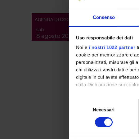
Keywor
Short d
Consenso
AGENDA DI OGGI
content
sab
Web pa
8 agosto 2026
Uso responsabile dei dati
Product
Noi e
i nostri 1022 partner
t
Handle 
cookie per memorizzare e acce
personalizzati, misurare gli an
Deposi
chi utilizza i vostri dati e pe
Last Mo
digitale in cui avete effettua
Bibliog
dalla Dichiarazione sui cookie
Con il tuo consenso, vorrem
Selezione
raccogliere informazi
Necessari
del
Consul
Identificare il tuo di
consenso
digitali).
RELATE
Approfondisci come vengono el