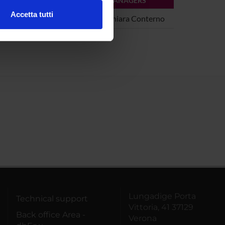
MANAGERS
Accetta tutti
e e Letterature Straniere
Chiara Conterno
l media e per analizzare il
ostri partner che si occupano
azioni che hai fornito loro o
Lungadige Porta
Technical support
Vittoria, 41 37129
Back office Area -
Verona