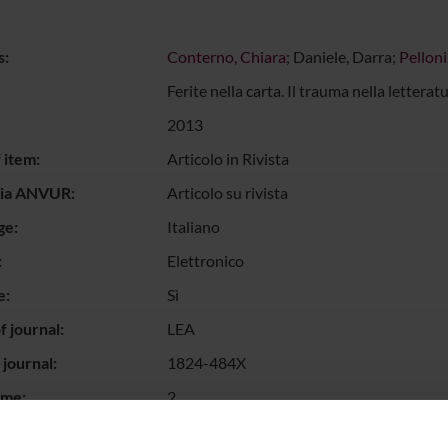
s:
Conterno, Chiara
; Daniele, Darra;
Pelloni
Ferite nella carta. Il trauma nella letter
2013
 item:
Articolo in Rivista
gia ANVUR:
Articolo su rivista
ge:
Italiano
:
Elettronico
e:
Sì
 journal:
LEA
 journal:
1824-484X
ume:
2
umbers:
219-230