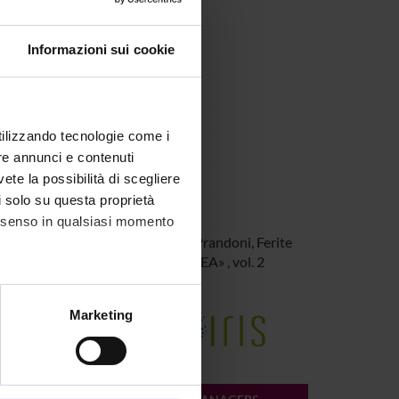
Informazioni sui cookie
lea/issue/current
utilizzando tecnologie come i
re annunci e contenuti
vete la possibilità di scegliere
li solo su questa proprietà
consenso in qualsiasi momento
, Gabriella
; Marika, Piva; Marco, Prandoni
,
Ferite
ontemporanea. Percorsi possibili
«LEA»
, vol.
2
alche metro,
Marketing
e della Ricerca di Ateneo
e specifiche (impronte
ezione dettagli
. Puoi