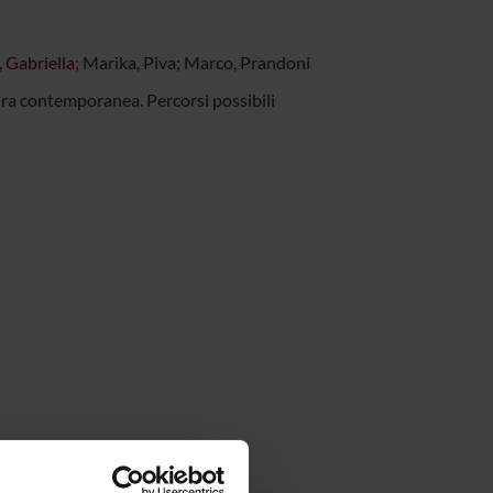
, Gabriella
; Marika, Piva; Marco, Prandoni
atura contemporanea. Percorsi possibili