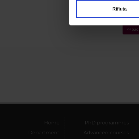
modificare o ritirare il tuo 
TITLE
Rifiuta
Letter
Utilizziamo i cookie per perso
nostro traffico. Condividiamo 
<<bac
di analisi dei dati web, pubbl
che hanno raccolto dal tuo uti
Home
PhD programmes
Department
Advanced courses