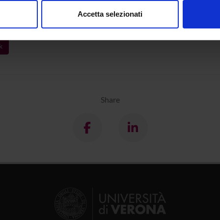
consenso in qualsiasi momento dalla Dichiarazione sui cookie.
DEPARTMENT
Accetta selezionati
atura transculturale tra Russia e Germania
Department Lingu
nalizzare contenuti ed annunci, per fornire funzionalità dei socia
inoltre informazioni sul modo in cui utilizzi il nostro sito con i n
k
icità e social media, i quali potrebbero combinarle con altre inform
lizzo dei loro servizi.
Share