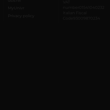
dbErw
VAT
number01541040232
MyUnivr
Italian Fiscal
Privacy policy
Code93009870234