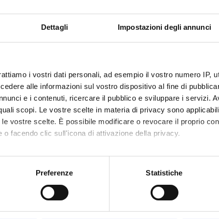
d:
Traumi
escription of
riflessioni sui trauma studies
Dettagli
Impostazioni degli annunci
s:
ge:
http://www.fupress.net/index.php/bsfm-
 ID:
81678
rattiamo i vostri dati personali, ad esempio il vostro numero IP, 
IRIS:
11562/737971
dere alle informazioni sul vostro dispositivo al fine di pubblica
nunci e i contenuti, ricercare il pubblico e sviluppare i servizi. A
ted On:
June 9, 2014
r quali scopi. Le vostre scelte in materia di privacy sono applicabi
dified:
November 14, 2022
to le vostre scelte. È possibile modificare o revocare il proprio 
raphic citation:
Conterno, Chiara
; Daniele, Darra;
Pelloni
 o facendo clic sull'icona di attivazione della privacy.
nella carta. Il trauma nella letteratura c
,
2013
,
pp. 219-230
mo anche:
oni sulla tua posizione geografica, con un'approssimazione di qu
Preferenze
Statistiche
ta la scheda completa presente nel
repository istituzional
spositivo, scansionandolo attivamente alla ricerca di caratteristich
D PROJECTS
aborati i tuoi dati personali e imposta le tue preferenze nella
s