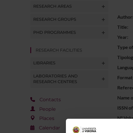
RESEARCH AREAS
Author
RESEARCH GROUPS
Title:
PHD PROGRAMMES
Year:
Type of
RESEARCH FACILITIES
Tipolo
LIBRARIES
Langua
LABORATORIES AND
Format
RESEARCH CENTRES
Refere
Name of
Contacts
ISSN of
People
N° Vol
Places
Calendar
Page n