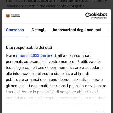
The article relocates Scottish Modermism/Scottish Literary
Renaissance within the wider context of global
modernisms, and thus defines a new methodological
approach to this field
Pagina Web:
Consenso
Dettagli
Impostazioni degli annunci
In
http://asls.arts.gla.ac.uk/Modernisms.html
Id prodotto:
63998
Uso responsabile dei dati
Handle IRIS:
Noi e
i nostri 1022 partner
trattiamo i vostri dati
11562/376254
personali, ad esempio il vostro numero IP, utilizzando
depositato il:
tecnologie come i cookie per memorizzare e accedere
1 febbraio 2012
alle informazioni sul vostro dispositivo al fine di
pubblicare annunci e contenuti personalizzati, misurare
ultima modifica:
gli annunci e i contenuti, ricercare il pubblico e sviluppare
1 novembre 2022
i servizi. Avete la possibilità di scegliere chi utilizza i
Citazione bibliografica:
vostri dati e per quali scopi. Le vostre scelte in materia di
Sassi, Carla
,
Prismatic Modernities: Towards a Re-
privacy sono applicabili solo su questa proprietà digitale
Contextualization of Scottish Modernism
Scottish and
in cui avete effettuato le vostre scelte. È possibile
Selezione
International Modernisms: Relationships and