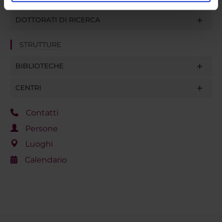
analizzare il nostro traffico. Condividiamo inoltre
informazioni sul modo in cui utilizzi il nostro sito con i
DOTTORATI DI RICERCA
nostri partner che si occupano di analisi dei dati web,
pubblicità e social media, i quali potrebbero combinarle
STRUTTURE
con altre informazioni che hai fornito loro o che hanno
raccolto dal tuo utilizzo dei loro servizi.
BIBLIOTECHE
CENTRI
Contatti
Persone
Luoghi
Calendario