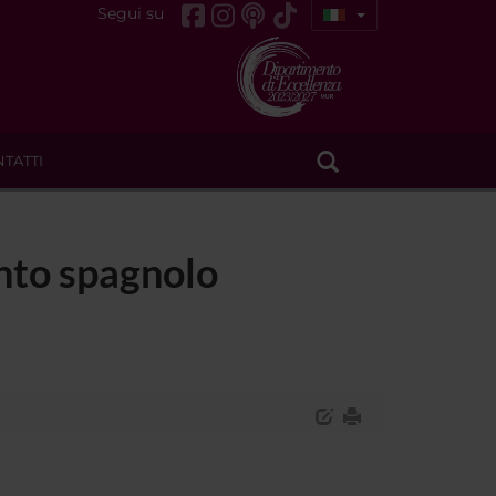
Segui su
TATTI
nto spagnolo