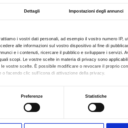
Dettagli
Impostazioni degli annunci
 FINANZIATORI:
Finanziamento:
assegnato e gestito dal 
rattiamo i vostri dati personali, ad esempio il vostro numero IP, 
dere alle informazioni sul vostro dispositivo al fine di pubblica
nunci e i contenuti, ricercare il pubblico e sviluppare i servizi. A
ECIPANTI AL PROGETTO
r quali scopi. Le vostre scelte in materia di privacy sono applicabi
ognolo
Professore emerito
to le vostre scelte. È possibile modificare o revocare il proprio 
 o facendo clic sull'icona di attivazione della privacy.
mo anche:
DI RICERCA COINVOLTE DAL PROGETTO
oni sulla tua posizione geografica, con un'approssimazione di qu
Preferenze
Statistiche
ature iberiche e ispano-americane
spositivo, scansionandolo attivamente alla ricerca di caratteristich
nce
aborati i tuoi dati personali e imposta le tue preferenze nella
s
ature iberiche e ispano-americane
consenso in qualsiasi momento dalla Dichiarazione sui cookie.
c languages: Spanish