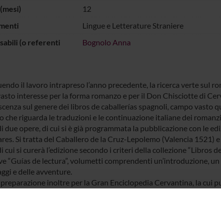
(mesi)
12
menti
Lingue e Letterature Straniere
abili (o referenti
Bognolo Anna
endo il lavoro intrapreso l’anno precedente, la ricerca verte sul
vasto interesse per la forma romanzo e per il Don Chisciotte di Cer
scenza sul genere dei libros de caballerías spagnoli, campo vasto q
o che riguarda le traduzioni e le continuazione italiane dei romanz
i due opere, di cui si è già programmata la pubblicazione con le ed
res. Si tratta del Caballero de la Cruz-Lepolemo (Valencia 1521) e
i cui si curerà l’edizione secondo i criteri della collezione “Libros
ive “Guías de lectura”, volumetti comprendenti un’introduzione, un
ggi e delle avventure.
 preparazione inoltre per la Gran Enciclopedia Cervantina, la cui p
, uscita prevista 2005, le voci Caballero de la Cruz-Lepolemo (Val
ones italianas de los libros de caballerías, Las continuaciones itali
os de caballerías, Lo maravilloso mágico en los libros de caballerías.