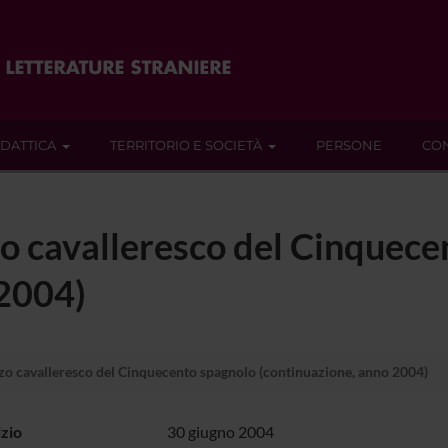
IDATTICA
TERRITORIO E SOCIETÀ
PERSONE
CON
zo cavalleresco del Cinquece
 2004)
zo cavalleresco del Cinquecento spagnolo (continuazione, anno 2004)
izio
30 giugno 2004