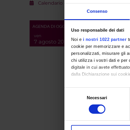
Calendario
Consenso
ENTI
AGENDA DI OGGI
Uso responsabile dei dati
ven
Noi e
i nostri 1022 partner
t
7 agosto 2026
cookie per memorizzare e acce
personalizzati, misurare gli an
PART
chi utilizza i vostri dati e pe
Anna B
digitale in cui avete effettua
dalla Dichiarazione sui cookie
Con il tuo consenso, vorrem
Selezione
AREE 
raccogliere informazi
Necessari
del
Letter
Identificare il tuo di
consenso
Roma
digitali).
Approfondisci come vengono el
Letter
modificare o ritirare il tuo 
Romani