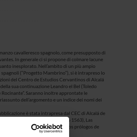
 romanzo cavalleresco spagnolo, come presupposto di
vantes. In generale ci si propone di colmare lacune
uanto inesplorato. Nell’ambito di un più ampio
i spagnoli (“Progetto Mambrino”), si è intrapreso lo
izioni del Centro de Estudios Cervantinos di Alcalá
 della sua continuazione Leandro el Bel (Toledo
 de Rocinante”. Saranno inoltre approntate le
 riassunto dell’argomento e un indice dei nomi dei
ubblicazione è stata intrapresa dal CEC di Alcalá de
encia 1521) Leandro el Bel (Toledo 1563), Las
anas de los libros de caballerías; Los prólogos de