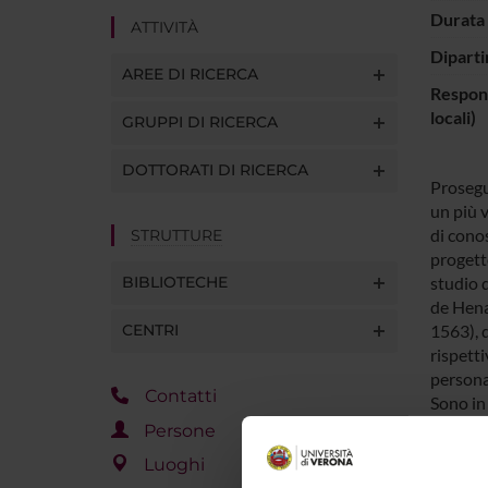
Durata 
ATTIVITÀ
Diparti
AREE DI RICERCA
Respons
locali)
GRUPPI DI RICERCA
DOTTORATI DI RICERCA
Prosegu
un più 
di cono
STRUTTURE
progett
BIBLIOTECHE
studio d
de Hena
CENTRI
1563), d
rispett
persona
Contatti
Sono in
Henares
Persone
traducci
Luoghi
los libr