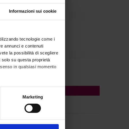
Informazioni sui cookie
Dipartimento
utilizzando tecnologie come i
re annunci e contenuti
vete la possibilità di scegliere
li solo su questa proprietà
consenso in qualsiasi momento
alche metro,
Marketing
e specifiche (impronte
ezione dettagli
. Puoi