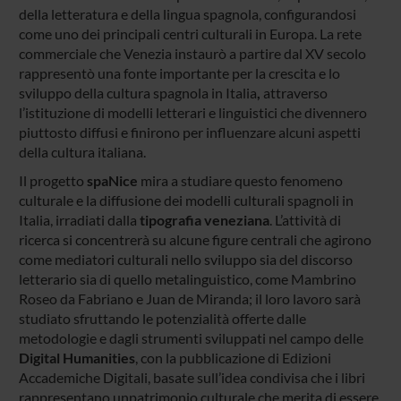
della letteratura e della lingua spagnola, configurandosi
come uno dei principali centri culturali in Europa. La rete
commerciale che Venezia instaurò a partire dal XV secolo
rappresentò una fonte importante per la crescita e lo
sviluppo della cultura spagnola in Italia
,
attraverso
l’istituzione di modelli letterari e linguistici che divennero
piuttosto diffusi e finirono per influenzare alcuni aspetti
della cultura italiana.
Il progetto
spaNice
mira a studiare questo fenomeno
culturale e la diffusione dei modelli culturali spagnoli in
Italia, irradiati dalla
tipografia veneziana
. L’attività di
ricerca si concentrerà su alcune figure centrali che agirono
come mediatori culturali nello sviluppo sia del discorso
letterario
sia di quello metalinguistico, come Mambrino
Roseo da Fabriano e Juan de Miranda; il loro lavoro sarà
studiato sfruttando le potenzialità offerte dalle
metodologie e dagli strumenti sviluppati nel campo delle
Digital Humanities
, con la pubblicazione di Edizioni
Accademiche Digitali, basate sull’idea condivisa che i libri
rappresentano unpatrimonio culturale che merita di essere