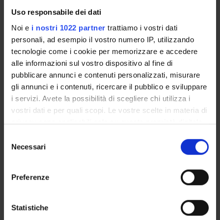
Uso responsabile dei dati
Gabriella Pelloni
Associate Professor
Noi e
i nostri 1022 partner
trattiamo i vostri dati
personali, ad esempio il vostro numero IP, utilizzando
Isolde Schiffermuller
tecnologie come i cookie per memorizzare e accedere
Full Professor
alle informazioni sul vostro dispositivo al fine di
pubblicare annunci e contenuti personalizzati, misurare
gli annunci e i contenuti, ricercare il pubblico e sviluppare
RESEARCH AREAS INVOLVED IN THE PROJECT
i servizi. Avete la possibilità di scegliere chi utilizza i
Letterature tedesca e austriaca
vostri dati e per quali scopi. Le vostre scelte in materia di
German literature: Individual authors or works
privacy sono applicabili solo su questa proprietà digitale
in cui avete effettuato le vostre scelte. È possibile
Selezione
modificare o revocare il proprio consenso in qualsiasi
Necessari
del
PUBLICATIONS
momento dalla Dichiarazione sui cookie o facendo clic
consenso
TITLE
AUTHORS
YEAR
sull'icona di attivazione della privacy.
Preferenze
Benjamins Traum vom Lesen
Schiffermuller, Isolde
2016
Con il tuo consenso, vorremmo anche:
raccogliere informazioni sulla tua posizione
Statistiche
geografica, con un'approssimazione di qualche