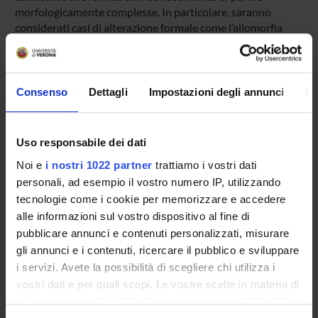
morfologicamente complesse. In particolare, saranno
considerati casi di alterazione formale come l’allomorfia
(
fiore
/
floreale
) e casi di parole contenenti basi legate,
ovvero basi che non possono ricorrere in isolamento
(
terrore
/
terribile
). L’indagine è volta a definire, tramite una
serie di esperimenti di tipo psicolinguistico (decisione
Consenso
Dettagli
Impostazioni degli annunci
In
lessicale combinata con
masked priming
), la quantità di
connessioni morfologiche che si instaurano tra questo tipo
di parole e a paragonare tali connessioni a quelle tra parole
Uso responsabile dei dati
morfologicamente più trasparenti. Successivamente, si
Noi e
i nostri 1022 partner
trattiamo i vostri dati
confronteranno le performance di parlanti di italiano L2 e
personali, ad esempio il vostro numero IP, utilizzando
L1 al fine di stabilire se i meccanismi di accesso al lessico
complesso L2 differiscano significativamente rispetto a
tecnologie come i cookie per memorizzare e accedere
quelli innescati durante la processazione L1.
alle informazioni sul vostro dispositivo al fine di
pubblicare annunci e contenuti personalizzati, misurare
gli annunci e i contenuti, ricercare il pubblico e sviluppare
i servizi. Avete la possibilità di scegliere chi utilizza i
PROJECT PARTICIPANTS
vostri dati e per quali scopi. Le vostre scelte in materia di
privacy sono applicabili solo su questa proprietà digitale
Serena Dal Maso