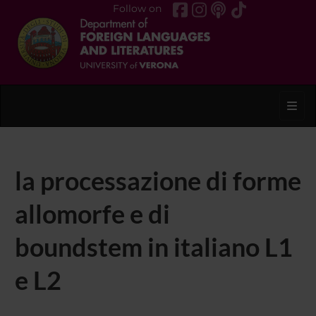
Follow on
Toggl
la processazione di forme
allomorfe e di
boundstem in italiano L1
e L2