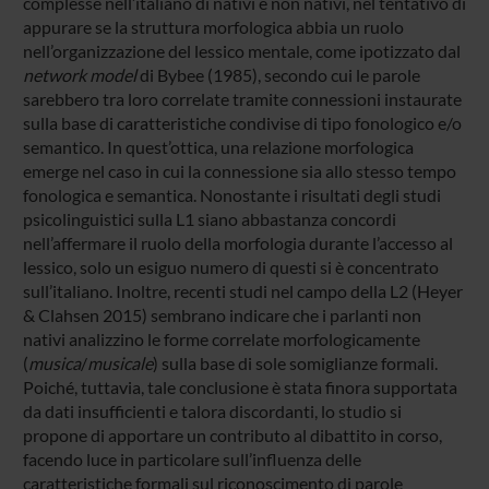
complesse nell’italiano di nativi e non nativi, nel tentativo di
appurare se la struttura morfologica abbia un ruolo
nell’organizzazione del lessico mentale, come ipotizzato dal
network model
di Bybee (1985), secondo cui le parole
sarebbero tra loro correlate tramite connessioni instaurate
sulla base di caratteristiche condivise di tipo fonologico e/o
semantico. In quest’ottica, una relazione morfologica
emerge nel caso in cui la connessione sia allo stesso tempo
fonologica e semantica. Nonostante i risultati degli studi
psicolinguistici sulla L1 siano abbastanza concordi
nell’affermare il ruolo della morfologia durante l’accesso al
lessico, solo un esiguo numero di questi si è concentrato
sull’italiano. Inoltre, recenti studi nel campo della L2 (Heyer
& Clahsen 2015) sembrano indicare che i parlanti non
nativi analizzino le forme correlate morfologicamente
(
musica
/
musicale
) sulla base di sole somiglianze formali.
Poiché, tuttavia, tale conclusione è stata finora supportata
da dati insufficienti e talora discordanti, lo studio si
propone di apportare un contributo al dibattito in corso,
facendo luce in particolare sull’influenza delle
caratteristiche formali sul riconoscimento di parole