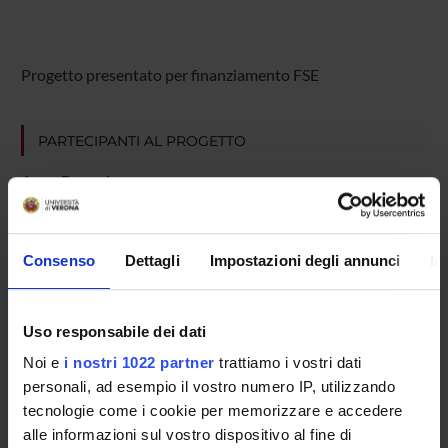
Progetto presentato per finanziamento FSE
PARTECIPANTI AL PROGETTO
Anna Bognolo
Professore emerito
Stefano Neri
Consenso
Dettagli
Impostazioni degli annunci
In
Professore associato
Uso responsabile dei dati
AREE DI RICERCA COINVOLTE DAL PROGETTO
Noi e
i nostri 1022 partner
trattiamo i vostri dati
Letterature iberiche e ispano-americane
personali, ad esempio il vostro numero IP, utilizzando
Romance
tecnologie come i cookie per memorizzare e accedere
alle informazioni sul vostro dispositivo al fine di
Letterature iberiche e ispano-americane