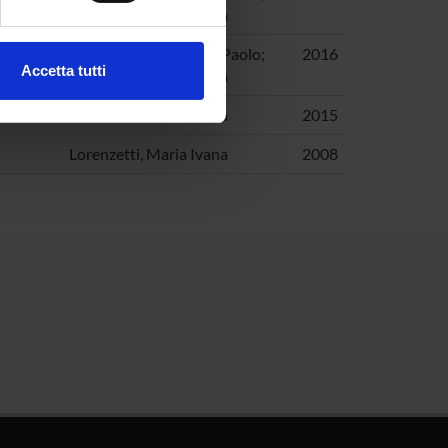
Lorenzetti, Maria Ivana
ezione dettagli
. Puoi
Degani, Marta; Frassi, Paolo;
2016
Accetta tutti
Lorenzetti, Maria Ivana
l media e per analizzare il
”
Lorenzetti, Maria Ivana
2015
ostri partner che si occupano
azioni che hai fornito loro o
Lorenzetti, Maria Ivana
2008