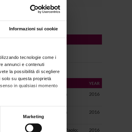
Informazioni sui cookie
utilizzando tecnologie come i
re annunci e contenuti
vete la possibilità di scegliere
li solo su questa proprietà
AUTHORS
YEAR
consenso in qualsiasi momento
Analysis
Lorenzetti, Maria Ivana
2016
 in
Lorenzetti, Maria Ivana
2016
alche metro,
Marketing
e specifiche (impronte
Degani, Marta; Frassi, Paolo;
2016