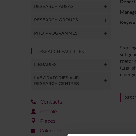
Depart
RESEARCH AREAS
Manager
RESEARCH GROUPS
Keywo
PHD PROGRAMMES
Starting
RESEARCH FACILITIES
subgenre
rhetoric
LIBRARIES
(English
emergin
LABORATORIES AND
RESEARCH CENTRES
SPO
Contacts
People
Places
Calendar