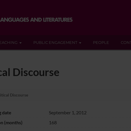
EACHING
PUBLIC ENGAGEMENT
PEOPLE
CON
cal Discourse
itical Discourse
g date
September 1, 2012
on (months)
168