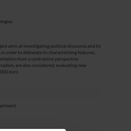
ategies
ject aims at investigating political discourse and its
in order to delineate its characterising features,
rientation from a contrastive perspective
urnalism, are also considered, evaluating new
 8000 euro
partment