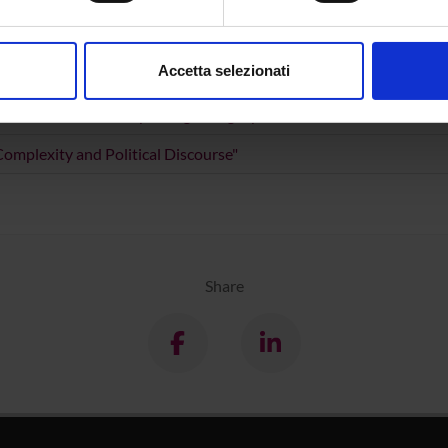
aborati i tuoi dati personali e imposta le tue preferenze nella
s
consenso in qualsiasi momento dalla Dichiarazione sui cookie.
nguages of Politics/La politique et ses langages. Volume 2
Accetta selezionati
nalizzare contenuti ed annunci, per fornire funzionalità dei socia
ism as an All-Encompassing Category in Current Political Debate
inoltre informazioni sul modo in cui utilizzi il nostro sito con i n
icità e social media, i quali potrebbero combinarle con altre inform
Complexity and Political Discourse"
lizzo dei loro servizi.
Share