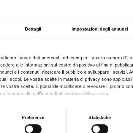
ECT PARTICIPANTS
vana Lorenzetti
Associate Professor
Dettagli
Impostazioni degli annunci
RCH AREAS INVOLVED IN THE PROJECT
e linguistica inglese
h Corpus Linguistics
rattiamo i vostri dati personali, ad esempio il vostro numero IP, 
dere alle informazioni sul vostro dispositivo al fine di pubblica
nunci e i contenuti, ricercare il pubblico e sviluppare i servizi. A
ATIONS
r quali scopi. Le vostre scelte in materia di privacy sono applicabi
to le vostre scelte. È possibile modificare o revocare il proprio 
 o facendo clic sull'icona di attivazione della privacy.
ng an effective message for the masses, or the art of populism: An 
 populist rhetoric from a textual perspective
mo anche:
nts as a threat: Current framing strategies of right-wing populists
oni sulla tua posizione geografica, con un'approssimazione di qu
Preferenze
Statistiche
e"
spositivo, scansionandolo attivamente alla ricerca di caratteristich
nguages of Politics/La politique et ses langages