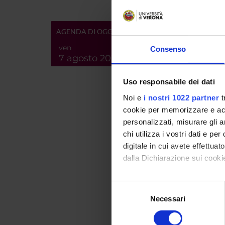
PROJ
Maria I
AGENDA DI OGGI
ven
Consenso
7 agosto 2026
RESEA
Uso responsabile dei dati
Lingua 
Englis
Noi e
i nostri 1022 partner
t
cookie per memorizzare e acce
personalizzati, misurare gli an
PUBLIC
chi utilizza i vostri dati e pe
TITLE
digitale in cui avete effettua
dalla Dichiarazione sui cookie
Crafti
of new
Con il tuo consenso, vorrem
Selezione
"Migra
raccogliere informazi
Necessari
del
Europ
Identificare il tuo di
consenso
digitali).
The La