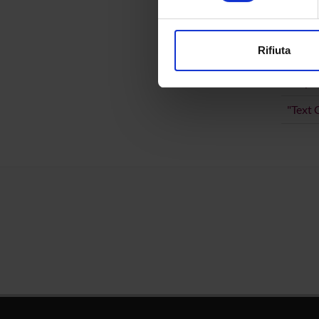
Approfondisci come vengono el
modificare o ritirare il tuo 
The La
Rifiuta
Utilizziamo i cookie per perso
"Popul
nostro traffico. Condividiamo 
di analisi dei dati web, pubbl
"Text 
che hanno raccolto dal tuo uti