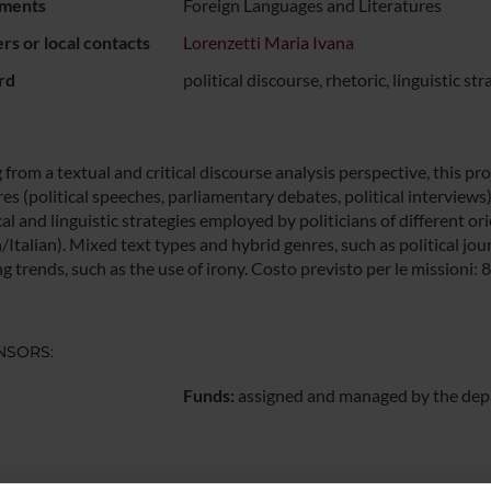
ments
Foreign Languages and Literatures
s or local contacts
Lorenzetti Maria Ivana
rd
political discourse, rhetoric, linguistic str
 from a textual and critical discourse analysis perspective, this pro
s (political speeches, parliamentary debates, political interviews),
al and linguistic strategies employed by politicians of different o
/Italian). Mixed text types and hybrid genres, such as political jo
g trends, such as the use of irony. Costo previsto per le missioni:
NSORS:
Funds:
assigned and managed by the de