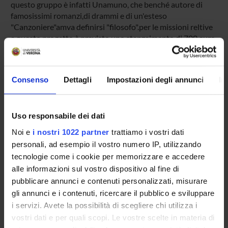
questo gruppo è infatti Unamuno, che benché autore di
famosissimi romanzi,di drammi e di un'esteso
"Canzoniere"amva definirsi "filosofo".per le missioni reltive
a questo progetto è previsto uno stanzaimento di 700 euro
PROJECT PARTICIPANTS
Consenso
Dettagli
Impostazioni degli annunci
In
Silvia Monti
Research Assistants
Uso responsabile dei dati
Noi e
i nostri 1022 partner
trattiamo i vostri dati
personali, ad esempio il vostro numero IP, utilizzando
RESEARCH AREAS INVOLVED IN THE PROJECT
tecnologie come i cookie per memorizzare e accedere
Letterature iberiche e ispano-americane
alle informazioni sul vostro dispositivo al fine di
Romanic languages: Spanish
pubblicare annunci e contenuti personalizzati, misurare
gli annunci e i contenuti, ricercare il pubblico e sviluppare
i servizi. Avete la possibilità di scegliere chi utilizza i
vostri dati e per quali scopi. Le vostre scelte in materia di