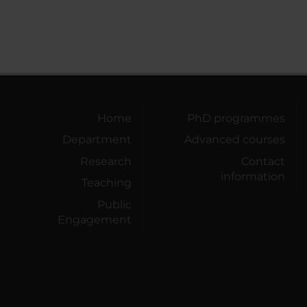
Home
PhD programmes
Department
Advanced courses
Research
Contact
information
Teaching
Public
Engagement