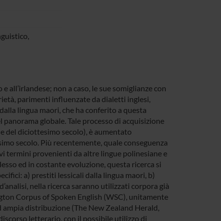
guistico,
co e all’irlandese; non a caso, le sue somiglianze con
ietà, parimenti influenzate da dialetti inglesi,
dalla lingua maori, che ha conferito a questa
nel panorama globale. Tale processo di acquisizione
ine del diciottesimo secolo), è aumentato
esimo secolo. Più recentemente, quale conseguenza
ovi termini provenienti da altre lingue polinesiane e
esso ed in costante evoluzione, questa ricerca si
fici: a) prestiti lessicali dalla lingua maori, b)
nalisi, nella ricerca saranno utilizzati corpora già
ington Corpus of Spoken English (WSC), unitamente
 ad ampia distribuzione (The New Zealand Herald,
corso letterario, con il possibile utilizzo di