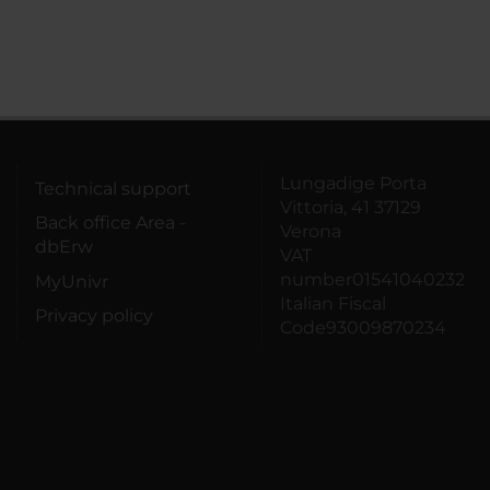
Lungadige Porta
Technical support
Vittoria, 41 37129
Back office Area -
Verona
dbErw
VAT
number01541040232
MyUnivr
Italian Fiscal
Privacy policy
Code93009870234