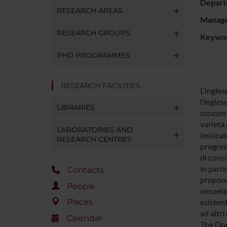
Depart
RESEARCH AREAS
Manager
RESEARCH GROUPS
Keywo
PHD PROGRAMMES
RESEARCH FACILITIES
L’ingles
l’ingles
LIBRARIES
scozzesi
varietà 
LABORATORIES AND
lessical
RESEARCH CENTRES
progres
di consi
in part
Contacts
propone 
People
neozelan
esisten
Places
ad altr
Calendar
The Domi