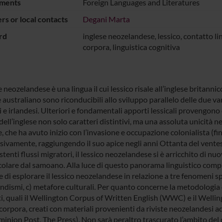
ments
Foreign Languages and Literatures
s or local contacts
Degani Marta
rd
inglese neozelandese, lessico, contatto lin
corpora, linguistica cognitiva
e neozelandese è una lingua il cui lessico risale all’inglese britanni
e australiano sono riconducibili allo sviluppo parallelo delle due var
 e irlandesi. Ulteriori e fondamentali apporti lessicali provengono 
dell’inglese non solo caratteri distintivi, ma una assoluta unicità 
e, che ha avuto inizio con l’invasione e occupazione colonialista (f
sivamente, raggiungendo il suo apice negli anni Ottanta del vent
stenti flussi migratori, il lessico neozelandese si è arricchito di nu
icolare dal samoano. Alla luce di questo panorama linguistico compl
di esplorare il lessico neozelandese in relazione a tre fenomeni speci
dismi, c) metafore culturali. Per quanto concerne la metodologia d’a
ti, quali il Wellington Corpus of Written English (WWC) e il Well
i corpora, creati con materiali provenienti da riviste neozelandesi
nion Post, The Press). Non sarà peraltro trascurato l’ambito del dis