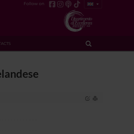
Follow on
TACTS
zelandese