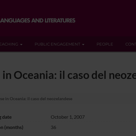
EACHING
PUBLIC ENGAGEMENT
PEOPLE
CON
e in Oceania: il caso del neo
ese in Oceania: il caso del neozelandese
g date
October 1, 2007
on (months)
36