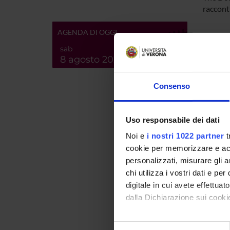
racconti
AGENDA DI OGGI
PROJ
sab
8 agosto 2026
Marta 
Consenso
RESEA
Dialec
Uso responsabile dei dati
Noi e
i nostri 1022 partner
t
Lexico
cookie per memorizzare e acce
Seman
personalizzati, misurare gli an
chi utilizza i vostri dati e pe
Lingua 
digitale in cui avete effettua
Sociol
dalla Dichiarazione sui cookie
Con il tuo consenso, vorrem
PUBLIC
Selezione