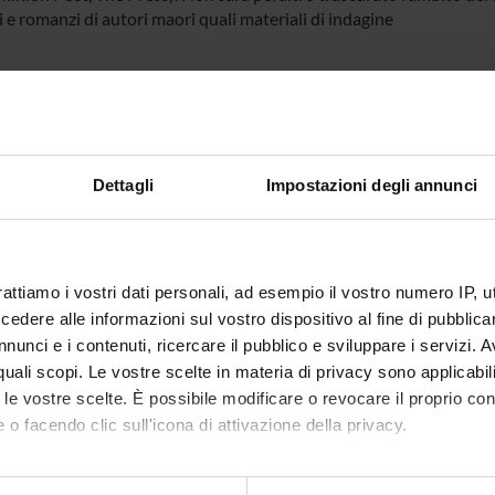
 e romanzi di autori maori quali materiali di indagine
ECT PARTICIPANTS
Degani
Dettagli
Impostazioni degli annunci
RCH AREAS INVOLVED IN THE PROJECT
tology
rattiamo i vostri dati personali, ad esempio il vostro numero IP, 
logy and Lexicography
dere alle informazioni sul vostro dispositivo al fine di pubblica
tics
nunci e i contenuti, ricercare il pubblico e sviluppare i servizi. A
r quali scopi. Le vostre scelte in materia di privacy sono applicabi
e linguistica inglese
to le vostre scelte. È possibile modificare o revocare il proprio 
inguistics
 o facendo clic sull'icona di attivazione della privacy.
mo anche:
ATIONS