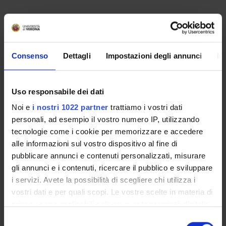
SPONSORS:
Consenso
Dettagli
Impostazioni degli annunci
In
Funds:
assigned and managed by the department
Uso responsabile dei dati
Noi e
i nostri 1022 partner
trattiamo i vostri dati
PROJECT PARTICIPANTS
personali, ad esempio il vostro numero IP, utilizzando
Francesco Vecchiato
tecnologie come i cookie per memorizzare e accedere
alle informazioni sul vostro dispositivo al fine di
pubblicare annunci e contenuti personalizzati, misurare
gli annunci e i contenuti, ricercare il pubblico e sviluppare
i servizi. Avete la possibilità di scegliere chi utilizza i
ACTIVITIES
vostri dati e per quali scopi. Le vostre scelte in materia di
privacy sono applicabili solo su questa proprietà digitale
RESEARCH AREAS
in cui avete effettuato le vostre scelte. È possibile
Selezione