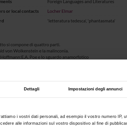
ments
Foreign Languages and Literatures
s or local contacts
Locher Elmar
rd
'letteratura tedesca', 'phantasmata'
tto si compone di quattro parti.
ld von Wolkenstein e la malinconia.
A. Hoffmann:E.A. Poe e lo sguardo anamorfotico
. Sebald: The time is out of joint. Per una poetica dello spettrale
s<,
Weiss oder die Ästhetik des Widerstands als eine Ästhetik der Sc
pettralità delle voci (Wolfgang Hilbig, Marcel Beyer: Flughunde u
Dettagli
Impostazioni degli annunci
ECT PARTICIPANTS
Locher
rattiamo i vostri dati personali, ad esempio il vostro numero IP, 
dere alle informazioni sul vostro dispositivo al fine di pubblica