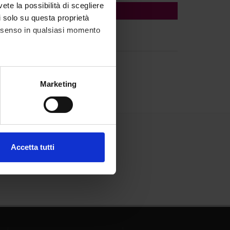
vete la possibilità di scegliere
li solo su questa proprietà
consenso in qualsiasi momento
alche metro,
Marketing
e specifiche (impronte
ezione dettagli
. Puoi
Accetta tutti
l media e per analizzare il
ostri partner che si occupano
azioni che hai fornito loro o