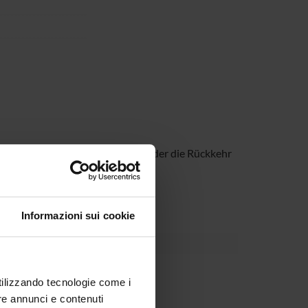
, >Wolfgang Hildesheimer: Tynset oder die Rückkehr
hatten<
nd Thomas Hettche: Nox)
Informazioni sui cookie
utilizzando tecnologie come i
re annunci e contenuti