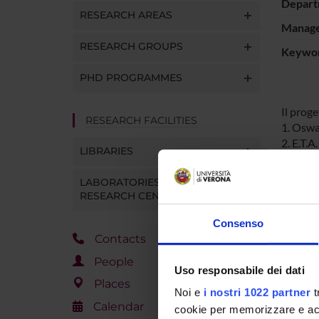
Depart
RESEARCH AREAS
Manager
RESEARCH GROUPS
Keywo
PHD PROGRAMMES
Il proge
RESEARCH FACILITIES
1. Oswa
2. E.T.
LIBRARIES
3. >W.G
Hamlet
LABORATORIES AND
>Peter 
RESEARCH CENTRES
4. La s
Consenso
Contacts
PROJ
People
Uso responsabile dei dati
Elmar 
Places
Noi e
i nostri 1022 partner
t
Calendar
cookie per memorizzare e acce