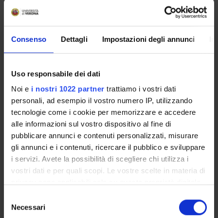
di dottorato discussa nell'AA 2011/2012. Sono previste
missioni di ricerca e partecipazione a congressi specifici in
Italia e all'estero. Spese previste per missioni: Stefano Neri
Consenso
Dettagli
Impostazioni degli annunci
In
Euro 3000
PARTECIPANTI AL PROGETTO
Uso responsabile dei dati
Noi e
i nostri 1022 partner
trattiamo i vostri dati
Stefano Bazzaco
personali, ad esempio il vostro numero IP, utilizzando
Ricercatore a tempo determinato
tecnologie come i cookie per memorizzare e accedere
Anna Bognolo
alle informazioni sul vostro dispositivo al fine di
Professore emerito
pubblicare annunci e contenuti personalizzati, misurare
Stefano Neri
gli annunci e i contenuti, ricercare il pubblico e sviluppare
Professore associato
i servizi. Avete la possibilità di scegliere chi utilizza i
vostri dati e per quali scopi. Le vostre scelte in materia di
Linda Pellegrino
privacy sono applicabili solo su questa proprietà digitale
Stefania Trujillo
in cui avete effettuato le vostre scelte. È possibile
Selezione
modificare o revocare il proprio consenso in qualsiasi
Necessari
del
momento dalla Dichiarazione sui cookie o facendo clic