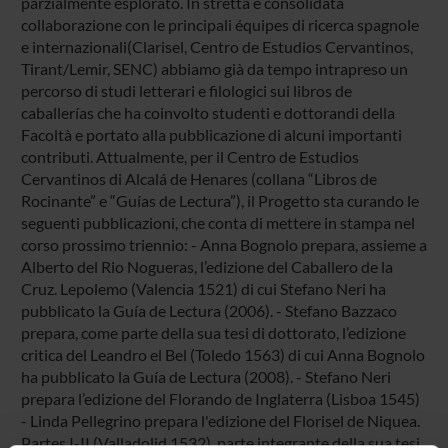
parzialmente esplorato. In stretta e consolidata
collaborazione con le principali équipes di ricerca spagnole
e internazionali(Clarisel, Centro de Estudios Cervantinos,
Tirant/Lemir, SENC) abbiamo già da tempo intrapreso un
percorso di studi letterari e filologici sui libros de
caballerías che ha coinvolto studenti e dottorandi della
Facoltà e portato alla pubblicazione di alcuni importanti
contributi. Attualmente, per il Centro de Estudios
Cervantinos di Alcalá de Henares (collana “Libros de
Rocinante” e “Guías de Lectura”), il Progetto sta curando le
seguenti pubblicazioni, che conta di mettere in stampa nel
corso prossimo triennio: - Anna Bognolo prepara, assieme a
Alberto del Rio Nogueras, l’edizione del Caballero de la
Cruz. Lepolemo (Valencia 1521) di cui Stefano Neri ha
pubblicato la Guía de Lectura (2006). - Stefano Bazzaco
prepara, come parte della sua tesi di dottorato, l’edizione
critica del Leandro el Bel (Toledo 1563) di cui Anna Bognolo
ha pubblicato la Guía de Lectura (2008). - Stefano Neri
prepara l’edizione del Florando de Inglaterra (Lisboa 1545)
- Linda Pellegrino prepara l'edizione del Florisel de Niquea.
Partes I-II (Valladolid 1532), parte integrante della sua tesi