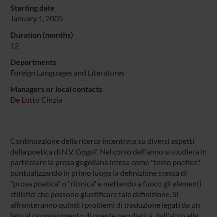
Starting date
January 1, 2005
Duration (months)
12
Departments
Foreign Languages and Literatures
Managers or local contacts
De Lotto Cinzia
Continuazione della ricerca incentrata su diversi aspetti
della poetica di N.V. Gogol'. Nel corso dell'anno si studierà in
particolare la prosa gogoliana intesa come "testo poetico",
puntualizzando in primo luogo la definizione stessa di
"prosa poetica" o "ritmica" e mettendo a fuoco gli elementi
stilistici che possono giustificare tale definizione. Si
affronteranno quindi i problemi di traduzione legati da un
lato al riconoscimento di queste peculiarità, dall'altro alle