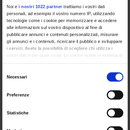
Noi e
i nostri 1022 partner
trattiamo i vostri dati
Funds:
assigned and managed by the department
personali, ad esempio il vostro numero IP, utilizzando
tecnologie come i cookie per memorizzare e accedere
alle informazioni sul vostro dispositivo al fine di
PROJECT PARTICIPANTS
pubblicare annunci e contenuti personalizzati, misurare
gli annunci e i contenuti, ricercare il pubblico e sviluppare
Cinzia De Lotto
i servizi. Avete la possibilità di scegliere chi utilizza i
Research Assistants
vostri dati e per quali scopi. Le vostre scelte in materia di
privacy sono applicabili solo su questa proprietà digitale
in cui avete effettuato le vostre scelte. È possibile
Selezione
RESEARCH AREAS INVOLVED IN THE PROJECT
modificare o revocare il proprio consenso in qualsiasi
Necessari
del
momento dalla Dichiarazione sui cookie o facendo clic
consenso
Letteratura russa e letterature slave comparate
sull'icona di attivazione della privacy.
Letteratura russa
Preferenze
Con il tuo consenso, vorremmo anche:
raccogliere informazioni sulla tua posizione
Statistiche
geografica, con un'approssimazione di qualche
ACTIVITIES
metro,