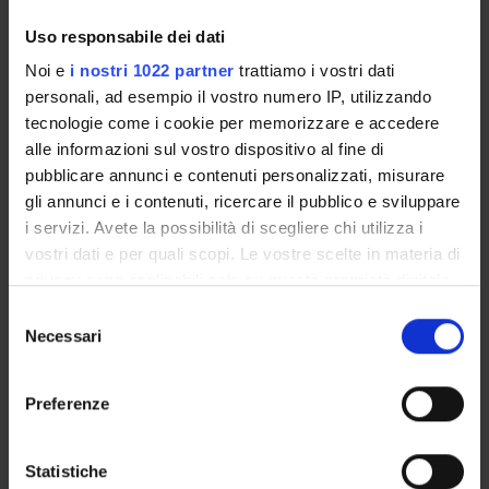
Uso responsabile dei dati
INCARICHI
Noi e
i nostri 1022 partner
trattiamo i vostri dati
personali, ad esempio il vostro numero IP, utilizzando
tecnologie come i cookie per memorizzare e accedere
alle informazioni sul vostro dispositivo al fine di
ORGANIZZAZIONE
pubblicare annunci e contenuti personalizzati, misurare
gli annunci e i contenuti, ricercare il pubblico e sviluppare
GOVERNANCE
i servizi. Avete la possibilità di scegliere chi utilizza i
vostri dati e per quali scopi. Le vostre scelte in materia di
COMMISSIONI
privacy sono applicabili solo su questa proprietà digitale
in cui avete effettuato le vostre scelte. È possibile
UFFICI E STRUTTURE DI SERVIZIO
Selezione
modificare o revocare il proprio consenso in qualsiasi
Necessari
del
SERVIZI DI SEGRETERIA STUDENTI
momento dalla Dichiarazione sui cookie o facendo clic
consenso
sull'icona di attivazione della privacy.
Preferenze
STRUTTURE DEL DIPARTIMENTO
Con il tuo consenso, vorremmo anche:
BIBLIOTECHE
raccogliere informazioni sulla tua posizione
Statistiche