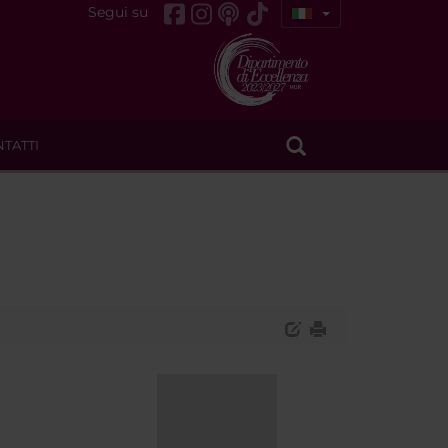
Segui su
TATTI