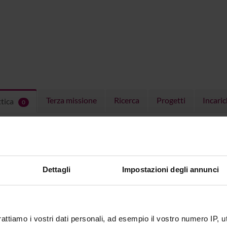
Terza missione
Ricerca
Progetti
Incaric
ttica
0
EGNAMENTI
menti attivi nel periodo selezionato:
0
.
ull'insegnamento per vedere orari e dettagli del corso.
Dettagli
Impostazioni degli annunci
rattiamo i vostri dati personali, ad esempio il vostro numero IP, 