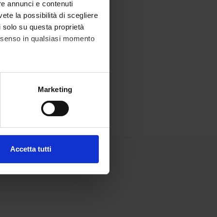
re annunci e contenuti
vete la possibilità di scegliere
li solo su questa proprietà
consenso in qualsiasi momento
alche metro,
Marketing
e specifiche (impronte
ezione dettagli
. Puoi
Accetta tutti
l media e per analizzare il
ostri partner che si occupano
azioni che hai fornito loro o