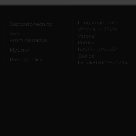
Lungadige Porta
Supporto tecnico
Vittoria, 41 37129
Area
Verona
Amministrativa
Partita
IVA01541040232
MyUnivr
Codice
Privacy policy
Fiscale93009870234