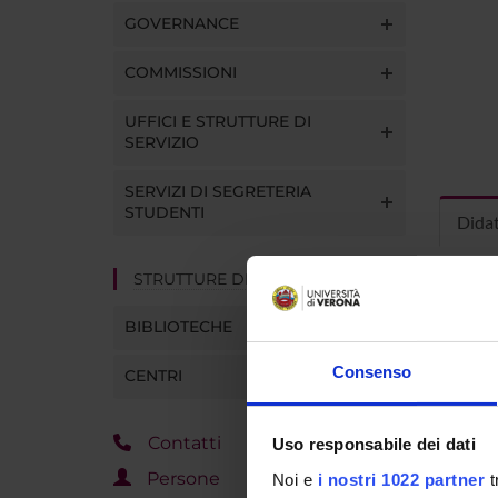
GOVERNANCE
COMMISSIONI
UFFICI E STRUTTURE DI
SERVIZIO
SERVIZI DI SEGRETERIA
STUDENTI
Dida
STRUTTURE DEL DIPARTIMENTO
INS
BIBLIOTECHE
Insegna
Clicca s
Consenso
CENTRI
Contatti
Uso responsabile dei dati
Persone
Noi e
i nostri 1022 partner
t