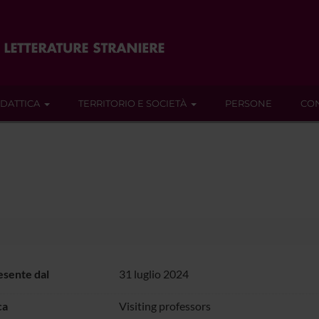
IDATTICA
TERRITORIO E SOCIETÀ
PERSONE
CON
sente dal
31 luglio 2024
ca
Visiting professors