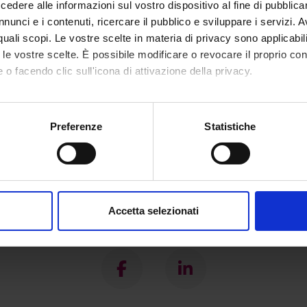
dere alle informazioni sul vostro dispositivo al fine di pubblica
nunci e i contenuti, ricercare il pubblico e sviluppare i servizi. A
r quali scopi. Le vostre scelte in materia di privacy sono applicabi
to le vostre scelte. È possibile modificare o revocare il proprio 
 o facendo clic sull'icona di attivazione della privacy.
mo anche:
oni sulla tua posizione geografica, con un'approssimazione di qu
Preferenze
Statistiche
spositivo, scansionandolo attivamente alla ricerca di caratteristich
aborati i tuoi dati personali e imposta le tue preferenze nella
s
consenso in qualsiasi momento dalla Dichiarazione sui cookie.
Accetta selezionati
nalizzare contenuti ed annunci, per fornire funzionalità dei socia
Condividi
inoltre informazioni sul modo in cui utilizzi il nostro sito con i n
icità e social media, i quali potrebbero combinarle con altre inform
lizzo dei loro servizi.