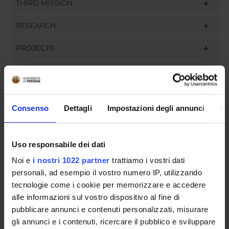
THIRD MISSION
RESEARCH
PROJECTS
ASSIGNMENTS
Consenso
Dettagli
Impostazioni degli annunci
In
ORGANISATION
Uso responsabile dei dati
GOVERNANCE
Noi e
i nostri 1022 partner
trattiamo i vostri dati
COMMITTEES
personali, ad esempio il vostro numero IP, utilizzando
tecnologie come i cookie per memorizzare e accedere
DEPARTMENT ADMINISTRATION OFFICES
alle informazioni sul vostro dispositivo al fine di
pubblicare annunci e contenuti personalizzati, misurare
STUDENT ADMINISTRATION OFFICES
gli annunci e i contenuti, ricercare il pubblico e sviluppare