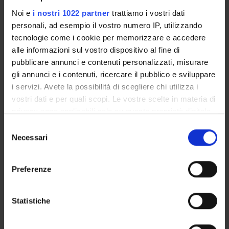
Noi e
i nostri 1022 partner
trattiamo i vostri dati
personali, ad esempio il vostro numero IP, utilizzando
tecnologie come i cookie per memorizzare e accedere
ORGANISATION
alle informazioni sul vostro dispositivo al fine di
GOVERNANCE
pubblicare annunci e contenuti personalizzati, misurare
gli annunci e i contenuti, ricercare il pubblico e sviluppare
COMMITTEES
i servizi. Avete la possibilità di scegliere chi utilizza i
vostri dati e per quali scopi. Le vostre scelte in materia di
DEPARTMENT ADMINISTRATION OFFICES
privacy sono applicabili solo su questa proprietà digitale
in cui avete effettuato le vostre scelte. È possibile
Selezione
STUDENT ADMINISTRATION OFFICES
modificare o revocare il proprio consenso in qualsiasi
Necessari
del
momento dalla Dichiarazione sui cookie o facendo clic
consenso
DEPARTMENT FACILITIES
sull'icona di attivazione della privacy.
Preferenze
LIBRARIES
Con il tuo consenso, vorremmo anche:
LABORATORIES AND RESEARCH CENTRES
raccogliere informazioni sulla tua posizione
Statistiche
geografica, con un'approssimazione di qualche
Contacts
metro,