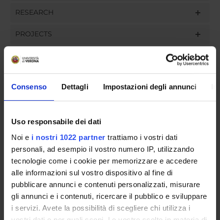
RESEARCH
PROJECTS
ASSIGNMENTS
Consenso
Dettagli
Impostazioni degli annunci
In
ORGANISATION
Uso responsabile dei dati
GOVERNANCE
Noi e
i nostri 1022 partner
trattiamo i vostri dati
personali, ad esempio il vostro numero IP, utilizzando
COMMITTEES
tecnologie come i cookie per memorizzare e accedere
alle informazioni sul vostro dispositivo al fine di
DEPARTMENT ADMINISTRATION OFFICES
pubblicare annunci e contenuti personalizzati, misurare
STUDENT ADMINISTRATION OFFICES
gli annunci e i contenuti, ricercare il pubblico e sviluppare
i servizi. Avete la possibilità di scegliere chi utilizza i
DEPARTMENT FACILITIES
vostri dati e per quali scopi. Le vostre scelte in materia di